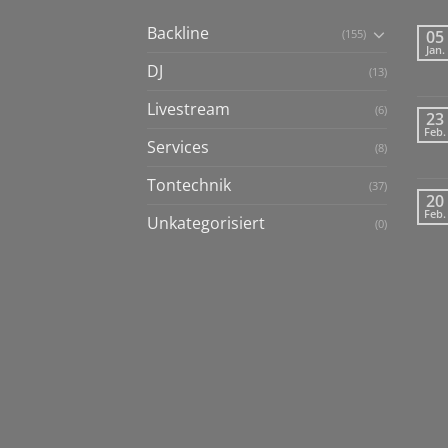
Backline
(155)
05
Jan.
DJ
(13)
Livestream
(6)
23
Feb.
Services
(8)
Tontechnik
(37)
20
Feb.
Unkategorisiert
(0)