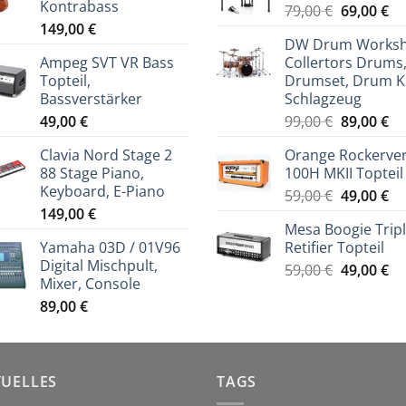
Kontrabass
Ursprüng
Ak
79,00
€
69,00
€
149,00
€
Preis
Pr
DW Drum Works
war:
ist
Ampeg SVT VR Bass
Collertors Drums
79,00 €
69
Topteil,
Drumset, Drum Ki
Bassverstärker
Schlagzeug
Ursprüng
Ak
49,00
€
99,00
€
89,00
€
Preis
Pr
Clavia Nord Stage 2
Orange Rockerve
war:
ist
88 Stage Piano,
100H MKII Topteil
99,00 €
89
Keyboard, E-Piano
Ursprüng
Ak
59,00
€
49,00
€
149,00
€
Preis
Pr
Mesa Boogie Trip
war:
ist
Yamaha 03D / 01V96
Retifier Topteil
59,00 €
49
Digital Mischpult,
Ursprüng
Ak
59,00
€
49,00
€
Mixer, Console
Preis
Pr
89,00
€
war:
ist
59,00 €
49
TUELLES
TAGS