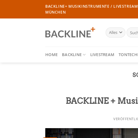
Zum
BACKLINE+ MUSIKINSTRUMENTE / LIVESTREAM 
Inhalt
MÜNCHEN
springen
Suche
nach:
HOME
BACKLINE
LIVESTREAM
TONTECH
S
BACKLINE + Musik
VERÖFFENTL