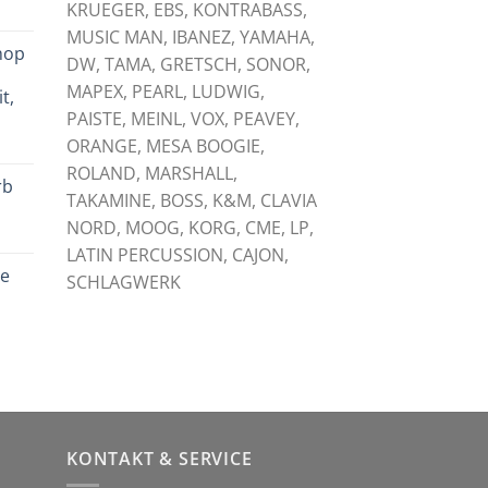
KRUEGER, EBS, KONTRABASS,
licher
tueller
eis
MUSIC MAN, IBANEZ, YAMAHA,
hop
:
DW, TAMA, GRETSCH, SONOR,
,
,00 €.
MAPEX, PEARL, LUDWIG,
t,
PAISTE, MEINL, VOX, PEAVEY,
licher
tueller
ORANGE, MESA BOOGIE,
eis
ROLAND, MARSHALL,
rb
:
TAKAMINE, BOSS, K&M, CLAVIA
,00 €.
NORD, MOOG, KORG, CME, LP,
licher
tueller
LATIN PERCUSSION, CAJON,
eis
le
:
SCHLAGWERK
,00 €.
licher
tueller
eis
:
,00 €.
KONTAKT & SERVICE