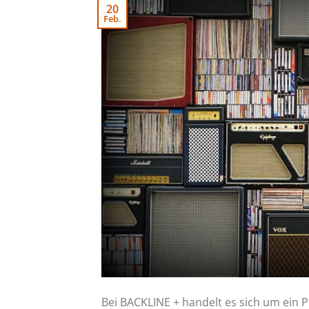
20
Feb.
Bei BACKLINE + handelt es sich um ein 