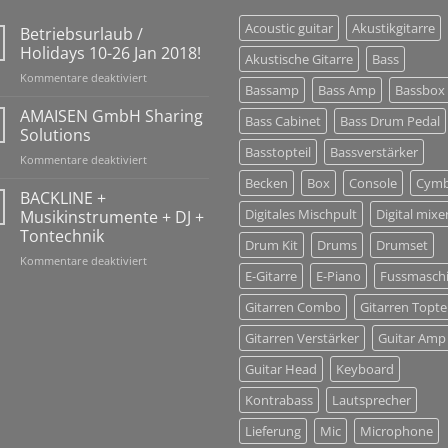
Acoustic guitar
Akustikgitarre
Betriebsurlaub /
Holidays 10-26 Jan 2018!
Akustische Gitarre
Bass
für
Kommentare deaktiviert
Bassamp
Bass Amp
Bassbox
Betriebsurlaub
/
AMAISEN GmbH Sharing
Bass Cabinet
Bass Drum Pedal
Holidays
Solutions
10-
Basstopteil
Bassverstärker
für
Kommentare deaktiviert
26
AMAISEN
Jan
Becken
Box
Console
Cymb
GmbH
BACKLINE +
2018!
Sharing
Digitales Mischpult
Digital mixe
Musikinstrumente + DJ +
Solutions
Tontechnik
Drum Kit
Drums
Drumset
für
Kommentare deaktiviert
E-Gitarre
E-Piano
Fussmasch
BACKLINE
+
Gitarren Combo
Gitarren Toptei
Musikinstrumente
+
Gitarren Verstärker
Guitar Amp
DJ
+
Guitar Head
Keyboard
Tontechnik
Kontrabass
Lautsprecher
Lieferung
Mic
Microphone