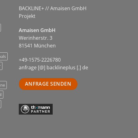
BACKLINE+ // Amaisen GmbH
Projekt
Amaisen GmbH
Werinherstr. 3
81541 München
als
+49-1575-2226780
r
anfrage [@] backlineplus [.] de
ANFRAGE SENDEN
ine
l