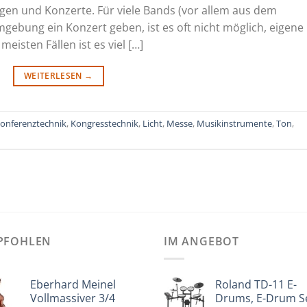
ngen und Konzerte. Für viele Bands (vor allem aus dem
gebung ein Konzert geben, ist es oft nicht möglich, eigene
isten Fällen ist es viel […]
WEITERLESEN
→
onferenztechnik
,
Kongresstechnik
,
Licht
,
Messe
,
Musikinstrumente
,
Ton
,
PFOHLEN
IM ANGEBOT
Eberhard Meinel
Roland TD-11 E-
Vollmassiver 3/4
Drums, E-Drum S