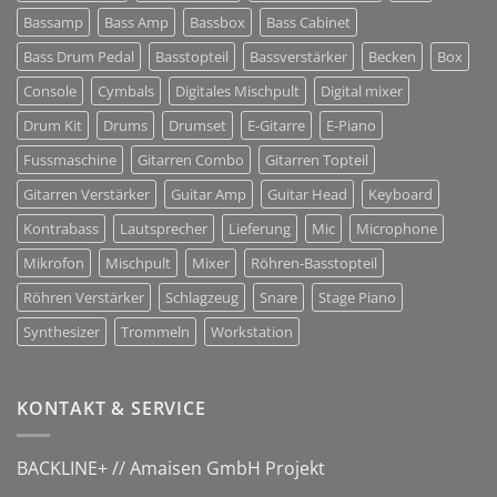
Bassamp
Bass Amp
Bassbox
Bass Cabinet
Bass Drum Pedal
Basstopteil
Bassverstärker
Becken
Box
Console
Cymbals
Digitales Mischpult
Digital mixer
Drum Kit
Drums
Drumset
E-Gitarre
E-Piano
Fussmaschine
Gitarren Combo
Gitarren Topteil
Gitarren Verstärker
Guitar Amp
Guitar Head
Keyboard
Kontrabass
Lautsprecher
Lieferung
Mic
Microphone
Mikrofon
Mischpult
Mixer
Röhren-Basstopteil
Röhren Verstärker
Schlagzeug
Snare
Stage Piano
Synthesizer
Trommeln
Workstation
KONTAKT & SERVICE
BACKLINE+ // Amaisen GmbH Projekt