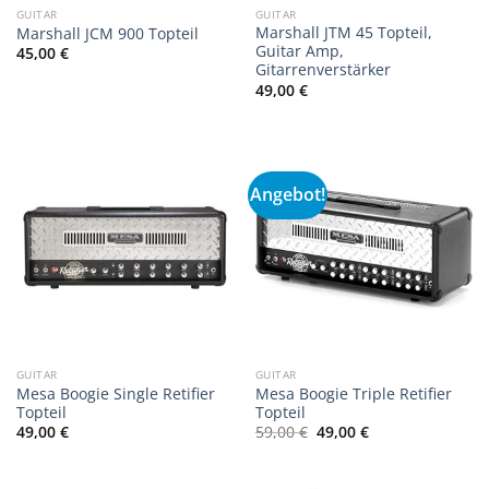
GUITAR
GUITAR
Marshall JTM 45 Topteil,
Marshall JCM 900 Topteil
Guitar Amp,
45,00
€
Gitarrenverstärker
49,00
€
Angebot!
GUITAR
GUITAR
Mesa Boogie Single Retifier
Mesa Boogie Triple Retifier
Topteil
Topteil
Ursprünglicher
Aktueller
49,00
€
59,00
€
49,00
€
Preis
Preis
war:
ist:
59,00 €
49,00 €.