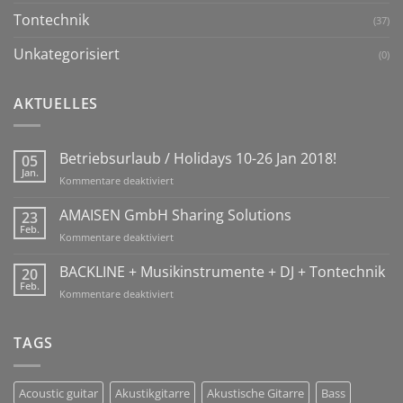
Tontechnik
(37)
Unkategorisiert
(0)
AKTUELLES
Betriebsurlaub / Holidays 10-26 Jan 2018!
05
Jan.
für
Kommentare deaktiviert
Betriebsurlaub
/
AMAISEN GmbH Sharing Solutions
23
Holidays
Feb.
für
Kommentare deaktiviert
10-
AMAISEN
26
GmbH
BACKLINE + Musikinstrumente + DJ + Tontechnik
20
Jan
Sharing
Feb.
2018!
für
Kommentare deaktiviert
Solutions
BACKLINE
+
Musikinstrumente
TAGS
+
DJ
+
Acoustic guitar
Akustikgitarre
Akustische Gitarre
Bass
Tontechnik