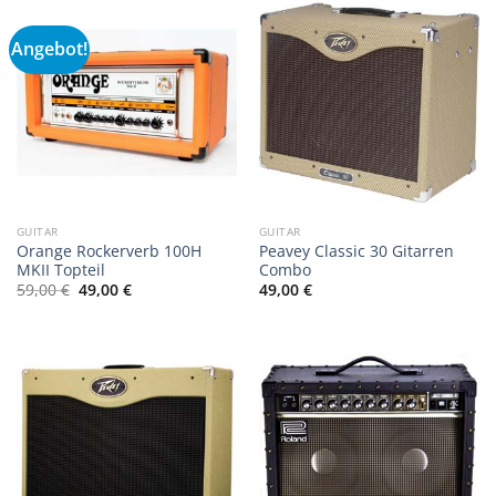
Angebot!
GUITAR
GUITAR
Orange Rockerverb 100H
Peavey Classic 30 Gitarren
MKII Topteil
Combo
Ursprünglicher
Aktueller
59,00
€
49,00
€
49,00
€
Preis
Preis
war:
ist:
59,00 €
49,00 €.