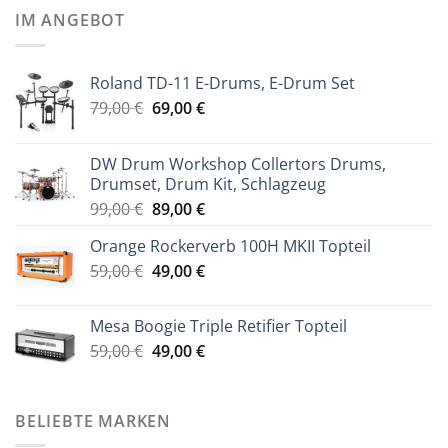
IM ANGEBOT
Roland TD-11 E-Drums, E-Drum Set
Ursprünglicher
Aktueller
79,00
€
69,00
€
Preis
Preis
war:
ist:
DW Drum Workshop Collertors Drums,
79,00 €
69,00 €.
Drumset, Drum Kit, Schlagzeug
Ursprünglicher
Aktueller
99,00
€
89,00
€
Preis
Preis
Orange Rockerverb 100H MKII Topteil
war:
ist:
Ursprünglicher
Aktueller
59,00
€
99,00 €
49,00
€
89,00 €.
Preis
Preis
war:
ist:
Mesa Boogie Triple Retifier Topteil
59,00 €
49,00 €.
Ursprünglicher
Aktueller
59,00
€
49,00
€
Preis
Preis
war:
ist:
59,00 €
49,00 €.
BELIEBTE MARKEN