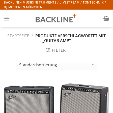
Zum
BACKLINE+ MUSIKINSTRUMENTE / LIVESTREAM / TONTECHNIK /
DJ MIETEN IN MÜNCHEN
Inhalt
springen
STARTSEITE
/
PRODUKTE VERSCHLAGWORTET MIT
„GUITAR AMP“
FILTER