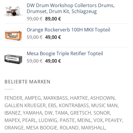
war:
ist:
DW Drum Workshop Collertors Drums,
79,00 €
69,00 €.
Drumset, Drum Kit, Schlagzeug
Ursprünglicher
Aktueller
99,00
€
89,00
€
Preis
Preis
Orange Rockerverb 100H MKII Topteil
war:
ist:
Ursprünglicher
Aktueller
59,00
€
99,00 €
49,00
€
89,00 €.
Preis
Preis
war:
ist:
Mesa Boogie Triple Retifier Topteil
59,00 €
49,00 €.
Ursprünglicher
Aktueller
59,00
€
49,00
€
Preis
Preis
war:
ist:
59,00 €
49,00 €.
BELIEBTE MARKEN
FENDER, AMPEG, MARKBASS, HARTKE, ASHDOWN,
GALLIEN KRUEGER, EBS, KONTRABASS, MUSIC MAN,
IBANEZ, YAMAHA, DW, TAMA, GRETSCH, SONOR,
MAPEX, PEARL, LUDWIG, PAISTE, MEINL, VOX, PEAVEY,
ORANGE, MESA BOOGIE, ROLAND, MARSHALL,