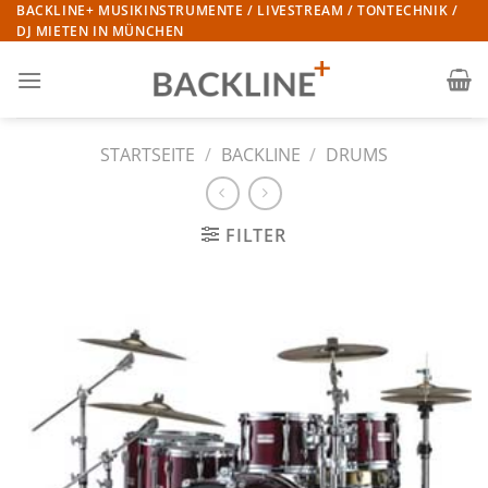
Zum
BACKLINE+ MUSIKINSTRUMENTE / LIVESTREAM / TONTECHNIK /
DJ MIETEN IN MÜNCHEN
Inhalt
springen
STARTSEITE
/
BACKLINE
/
DRUMS
FILTER