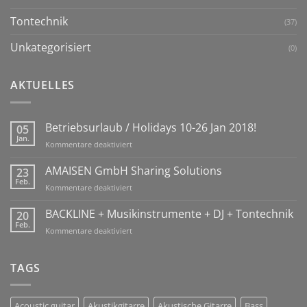
Tontechnik
(37)
Unkategorisiert
(0)
AKTUELLES
Betriebsurlaub / Holidays 10-26 Jan 2018!
05
Jan.
für
Kommentare deaktiviert
Betriebsurlaub
/
AMAISEN GmbH Sharing Solutions
23
Holidays
Feb.
für
Kommentare deaktiviert
10-
AMAISEN
26
GmbH
BACKLINE + Musikinstrumente + DJ + Tontechnik
20
Jan
Sharing
Feb.
2018!
für
Kommentare deaktiviert
Solutions
BACKLINE
+
Musikinstrumente
TAGS
+
DJ
+
Acoustic guitar
Akustikgitarre
Akustische Gitarre
Bass