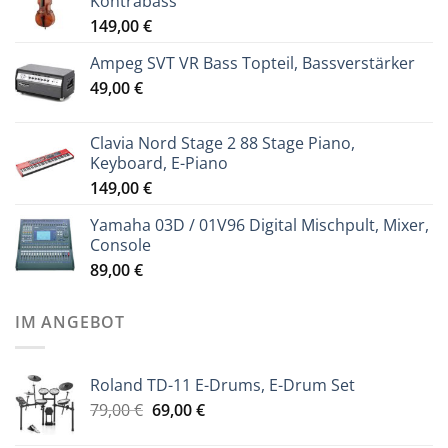
Kontrabass
149,00
€
Ampeg SVT VR Bass Topteil, Bassverstärker
49,00
€
Clavia Nord Stage 2 88 Stage Piano,
Keyboard, E-Piano
149,00
€
Yamaha 03D / 01V96 Digital Mischpult, Mixer,
Console
89,00
€
IM ANGEBOT
Roland TD-11 E-Drums, E-Drum Set
Ursprünglicher
Aktueller
79,00
€
69,00
€
Preis
Preis