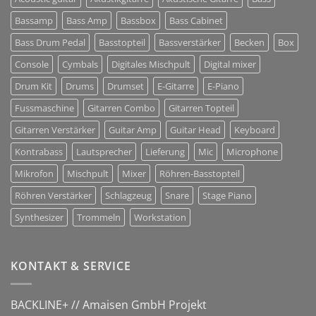
Tontechnik
Bassamp
Bass Amp
Bassbox
Bass Cabinet
Bass Drum Pedal
Basstopteil
Bassverstärker
Becken
Box
Console
Cymbals
Digitales Mischpult
Digital mixer
Drum Kit
Drums
Drumset
E-Gitarre
E-Piano
Fussmaschine
Gitarren Combo
Gitarren Topteil
Gitarren Verstärker
Guitar Amp
Guitar Head
Keyboard
Kontrabass
Lautsprecher
Lieferung
Mic
Microphone
Mikrofon
Mischpult
Mixer
Röhren-Basstopteil
Röhren Verstärker
Schlagzeug
Snare
Stage Piano
Synthesizer
Trommeln
Workstation
KONTAKT & SERVICE
BACKLINE+ // Amaisen GmbH Projekt