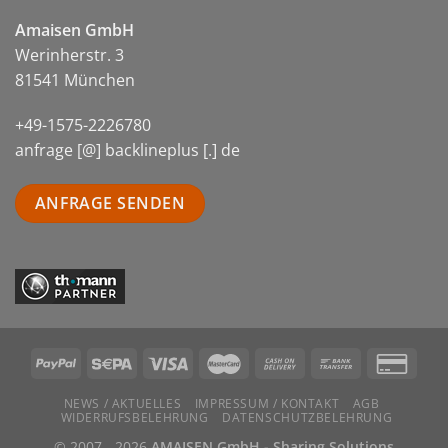
Amaisen GmbH
Werinherstr. 3
81541 München
+49-1575-2226780
anfrage [@] backlineplus [.] de
ANFRAGE SENDEN
NEWS / AKTUELLES
IMPRESSUM / KONTAKT
AGB
WIDERRUFSBELEHRUNG
DATENSCHUTZBELEHRUNG
© 2007 - 2026
AMAISEN GmbH - Sharing Solutions