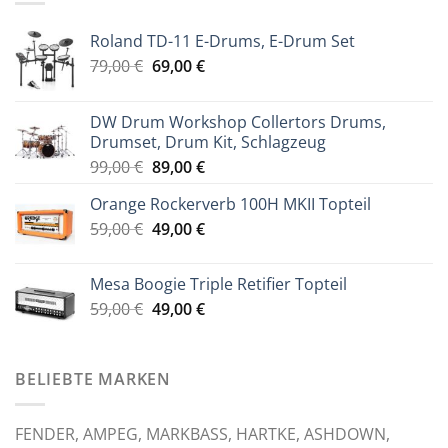
Roland TD-11 E-Drums, E-Drum Set
Ursprünglicher
Aktueller
79,00
€
69,00
€
Preis
Preis
war:
ist:
DW Drum Workshop Collertors Drums,
79,00 €
69,00 €.
Drumset, Drum Kit, Schlagzeug
Ursprünglicher
Aktueller
99,00
€
89,00
€
Preis
Preis
Orange Rockerverb 100H MKII Topteil
war:
ist:
Ursprünglicher
Aktueller
59,00
€
99,00 €
49,00
€
89,00 €.
Preis
Preis
war:
ist:
Mesa Boogie Triple Retifier Topteil
59,00 €
49,00 €.
Ursprünglicher
Aktueller
59,00
€
49,00
€
Preis
Preis
war:
ist:
59,00 €
49,00 €.
BELIEBTE MARKEN
FENDER, AMPEG, MARKBASS, HARTKE, ASHDOWN,