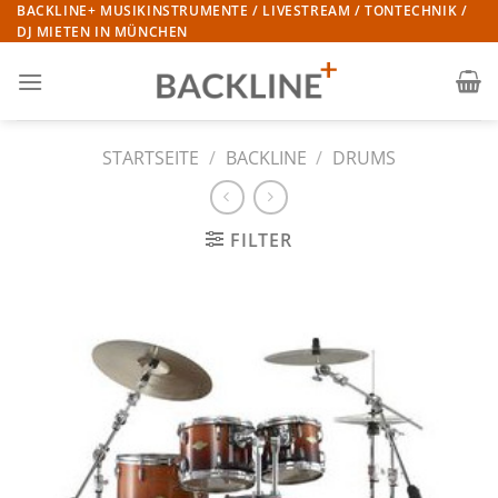
Zum
BACKLINE+ MUSIKINSTRUMENTE / LIVESTREAM / TONTECHNIK /
DJ MIETEN IN MÜNCHEN
Inhalt
springen
STARTSEITE
/
BACKLINE
/
DRUMS
FILTER