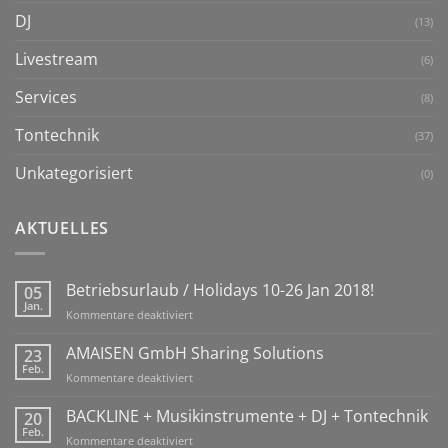
DJ
(13)
Livestream
(6)
Services
(8)
Tontechnik
(37)
Unkategorisiert
(0)
AKTUELLES
Betriebsurlaub / Holidays 10-26 Jan 2018!
05
Jan.
für
Kommentare deaktiviert
Betriebsurlaub
/
AMAISEN GmbH Sharing Solutions
23
Holidays
Feb.
für
Kommentare deaktiviert
10-
AMAISEN
26
GmbH
BACKLINE + Musikinstrumente + DJ + Tontechnik
20
Jan
Sharing
Feb.
2018!
für
Kommentare deaktiviert
Solutions