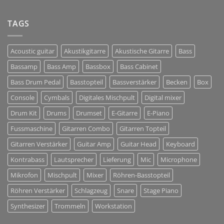
BACKLINE
+
Musikinstrumente
TAGS
+
DJ
+
Acoustic guitar
Akustikgitarre
Akustische Gitarre
Bass
Tontechnik
Bassamp
Bass Amp
Bassbox
Bass Cabinet
Bass Drum Pedal
Basstopteil
Bassverstärker
Becken
Box
Console
Cymbals
Digitales Mischpult
Digital mixer
Drum Kit
Drums
Drumset
E-Gitarre
E-Piano
Fussmaschine
Gitarren Combo
Gitarren Topteil
Gitarren Verstärker
Guitar Amp
Guitar Head
Keyboard
Kontrabass
Lautsprecher
Lieferung
Mic
Microphone
Mikrofon
Mischpult
Mixer
Röhren-Basstopteil
Röhren Verstärker
Schlagzeug
Snare
Stage Piano
Synthesizer
Trommeln
Workstation