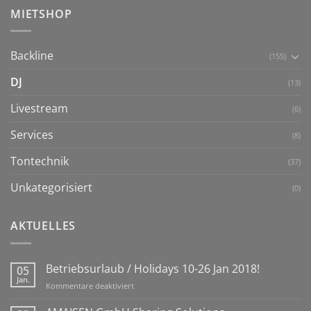
MIETSHOP
Backline
(155)
DJ
(13)
Livestream
(6)
Services
(8)
Tontechnik
(37)
Unkategorisiert
(0)
AKTUELLES
Betriebsurlaub / Holidays 10-26 Jan 2018!
05
Jan.
für
Kommentare deaktiviert
Betriebsurlaub
/