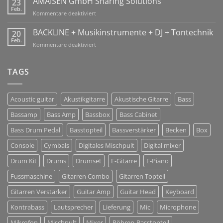
AMAISEN GmbH Sharing Solutions
23
Holidays
Feb.
für
Kommentare deaktiviert
10-
AMAISEN
26
GmbH
BACKLINE + Musikinstrumente + DJ + Tontechnik
20
Jan
Sharing
Feb.
2018!
für
Kommentare deaktiviert
Solutions
BACKLINE
+
Musikinstrumente
TAGS
+
DJ
+
Acoustic guitar
Akustikgitarre
Akustische Gitarre
Bass
Tontechnik
Bassamp
Bass Amp
Bassbox
Bass Cabinet
Bass Drum Pedal
Basstopteil
Bassverstärker
Becken
Box
Console
Cymbals
Digitales Mischpult
Digital mixer
Drum Kit
Drums
Drumset
E-Gitarre
E-Piano
Fussmaschine
Gitarren Combo
Gitarren Topteil
Gitarren Verstärker
Guitar Amp
Guitar Head
Keyboard
Kontrabass
Lautsprecher
Lieferung
Mic
Microphone
Mikrofon
Mischpult
Mixer
Röhren-Basstopteil