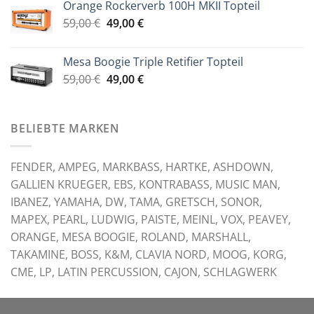
Orange Rockerverb 100H MKII Topteil
war:
ist:
Ursprünglicher
Aktueller
59,00
€
99,00 €
49,00
€
89,00 €.
Preis
Preis
war:
ist:
Mesa Boogie Triple Retifier Topteil
59,00 €
49,00 €.
Ursprünglicher
Aktueller
59,00
€
49,00
€
Preis
Preis
war:
ist:
59,00 €
49,00 €.
BELIEBTE MARKEN
FENDER, AMPEG, MARKBASS, HARTKE, ASHDOWN,
GALLIEN KRUEGER, EBS, KONTRABASS, MUSIC MAN,
IBANEZ, YAMAHA, DW, TAMA, GRETSCH, SONOR,
MAPEX, PEARL, LUDWIG, PAISTE, MEINL, VOX, PEAVEY,
ORANGE, MESA BOOGIE, ROLAND, MARSHALL,
TAKAMINE, BOSS, K&M, CLAVIA NORD, MOOG, KORG,
CME, LP, LATIN PERCUSSION, CAJON, SCHLAGWERK