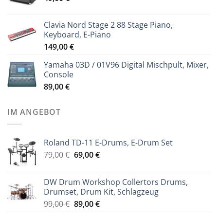
Clavia Nord Stage 2 88 Stage Piano,
Keyboard, E-Piano
149,00
€
Yamaha 03D / 01V96 Digital Mischpult, Mixer,
Console
89,00
€
IM ANGEBOT
Roland TD-11 E-Drums, E-Drum Set
Ursprünglicher
Aktueller
79,00
€
69,00
€
Preis
Preis
war:
ist:
DW Drum Workshop Collertors Drums,
79,00 €
69,00 €.
Drumset, Drum Kit, Schlagzeug
Ursprünglicher
Aktueller
99,00
€
89,00
€
Preis
Preis