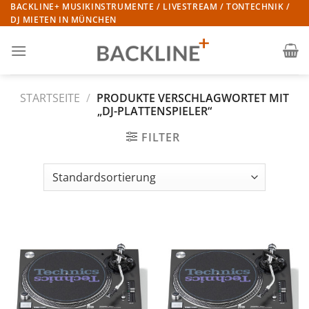
Zum
BACKLINE+ MUSIKINSTRUMENTE / LIVESTREAM / TONTECHNIK /
DJ MIETEN IN MÜNCHEN
Inhalt
springen
STARTSEITE
/
PRODUKTE VERSCHLAGWORTET MIT
„DJ-PLATTENSPIELER“
FILTER