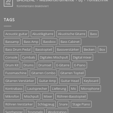
20
Sharing
Feb.
2018!
für
Kommentare deaktiviert
Solutions
BACKLINE
+
Musikinstrumente
TAGS
+
DJ
+
Acoustic guitar
Akustikgitarre
Akustische Gitarre
Bass
Tontechnik
Bassamp
Bass Amp
Bassbox
Bass Cabinet
Bass Drum Pedal
Basstopteil
Bassverstärker
Becken
Box
Console
Cymbals
Digitales Mischpult
Digital mixer
Drum Kit
Drums
Drumset
E-Gitarre
E-Piano
Fussmaschine
Gitarren Combo
Gitarren Topteil
Gitarren Verstärker
Guitar Amp
Guitar Head
Keyboard
Kontrabass
Lautsprecher
Lieferung
Mic
Microphone
Mikrofon
Mischpult
Mixer
Röhren-Basstopteil
Röhren Verstärker
Schlagzeug
Snare
Stage Piano
Synthesizer
Trommeln
Workstation