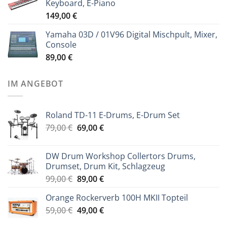
Keyboard, E-Piano
149,00
€
Yamaha 03D / 01V96 Digital Mischpult, Mixer,
Console
89,00
€
IM ANGEBOT
Roland TD-11 E-Drums, E-Drum Set
Ursprünglicher
Aktueller
79,00
€
69,00
€
Preis
Preis
war:
ist:
DW Drum Workshop Collertors Drums,
79,00 €
69,00 €.
Drumset, Drum Kit, Schlagzeug
Ursprünglicher
Aktueller
99,00
€
89,00
€
Preis
Preis
Orange Rockerverb 100H MKII Topteil
war:
ist:
Ursprünglicher
Aktueller
59,00
€
99,00 €
49,00
€
89,00 €.
Preis
Preis