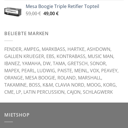
war:
ist:
Mesa Boogie Triple Retifier Topteil
59,00 €
49,00 €.
Ursprünglicher
Aktueller
59,00
€
49,00
€
Preis
Preis
war:
ist:
59,00 €
49,00 €.
BELIEBTE MARKEN
FENDER, AMPEG, MARKBASS, HARTKE, ASHDOWN,
GALLIEN KRUEGER, EBS, KONTRABASS, MUSIC MAN,
IBANEZ, YAMAHA, DW, TAMA, GRETSCH, SONOR,
MAPEX, PEARL, LUDWIG, PAISTE, MEINL, VOX, PEAVEY,
ORANGE, MESA BOOGIE, ROLAND, MARSHALL,
TAKAMINE, BOSS, K&M, CLAVIA NORD, MOOG, KORG,
CME, LP, LATIN PERCUSSION, CAJON, SCHLAGWERK
MIETSHOP