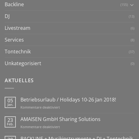
Backline
(155)
DJ
(13)
Livestream
(6)
Services
(8)
Tontechnik
(37)
Unkategorisiert
(0)
AKTUELLES
Betriebsurlaub / Holidays 10-26 Jan 2018!
05
Jan.
für
Kommentare deaktiviert
Betriebsurlaub
/
AMAISEN GmbH Sharing Solutions
23
Holidays
Feb.
für
Kommentare deaktiviert
10-
AMAISEN
26
GmbH
BACKLINE + Musikinstrumente + DJ + Tontechnik
Jan