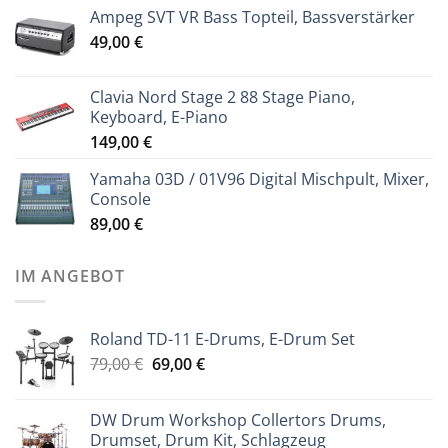
Ampeg SVT VR Bass Topteil, Bassverstärker
49,00
€
Clavia Nord Stage 2 88 Stage Piano,
Keyboard, E-Piano
149,00
€
Yamaha 03D / 01V96 Digital Mischpult, Mixer,
Console
89,00
€
IM ANGEBOT
Roland TD-11 E-Drums, E-Drum Set
Ursprünglicher
Aktueller
79,00
€
69,00
€
Preis
Preis
war:
ist:
DW Drum Workshop Collertors Drums,
79,00 €
69,00 €.
Drumset, Drum Kit, Schlagzeug