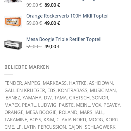
Ursprünglicher
Aktueller
99,00
€
89,00
€
Preis
Preis
Orange Rockerverb 100H MKII Topteil
war:
ist:
Ursprünglicher
Aktueller
59,00
€
99,00 €
49,00
€
89,00 €.
Preis
Preis
war:
ist:
Mesa Boogie Triple Retifier Topteil
59,00 €
49,00 €.
Ursprünglicher
Aktueller
59,00
€
49,00
€
Preis
Preis
war:
ist:
59,00 €
49,00 €.
BELIEBTE MARKEN
FENDER, AMPEG, MARKBASS, HARTKE, ASHDOWN,
GALLIEN KRUEGER, EBS, KONTRABASS, MUSIC MAN,
IBANEZ, YAMAHA, DW, TAMA, GRETSCH, SONOR,
MAPEX, PEARL, LUDWIG, PAISTE, MEINL, VOX, PEAVEY,
ORANGE, MESA BOOGIE, ROLAND, MARSHALL,
TAKAMINE, BOSS, K&M, CLAVIA NORD, MOOG, KORG,
CME, LP, LATIN PERCUSSION, CAJON, SCHLAGWERK