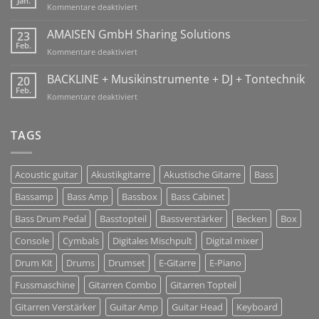
Jan.
für
Kommentare deaktiviert
Betriebsurlaub
/
AMAISEN GmbH Sharing Solutions
23
Holidays
Feb.
für
Kommentare deaktiviert
10-
AMAISEN
26
GmbH
BACKLINE + Musikinstrumente + DJ + Tontechnik
20
Jan
Sharing
Feb.
2018!
für
Kommentare deaktiviert
Solutions
BACKLINE
+
Musikinstrumente
TAGS
+
DJ
+
Acoustic guitar
Akustikgitarre
Akustische Gitarre
Bass
Tontechnik
Bassamp
Bass Amp
Bassbox
Bass Cabinet
Bass Drum Pedal
Basstopteil
Bassverstärker
Becken
Box
Console
Cymbals
Digitales Mischpult
Digital mixer
Drum Kit
Drums
Drumset
E-Gitarre
E-Piano
Fussmaschine
Gitarren Combo
Gitarren Topteil
Gitarren Verstärker
Guitar Amp
Guitar Head
Keyboard