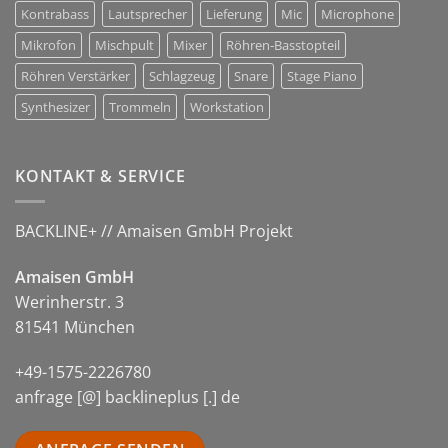
Kontrabass
Lautsprecher
Lieferung
Mic
Microphone
Mikrofon
Mischpult
Mixer
Röhren-Basstopteil
Röhren Verstärker
Schlagzeug
Snare
Stage Piano
Synthesizer
Trommeln
Workstation
KONTAKT & SERVICE
BACKLINE+ // Amaisen GmbH Projekt
Amaisen GmbH
Werinherstr. 3
81541 München
+49-1575-2226780
anfrage [@] backlineplus [.] de