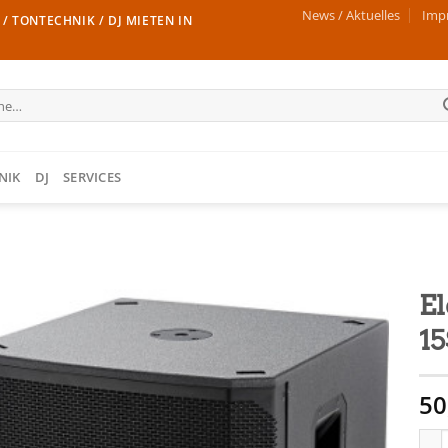
News / Aktuelles
Imp
/ TONTECHNIK / DJ MIETEN IN
e
NIK
DJ
SERVICES
El
15
50
Elec