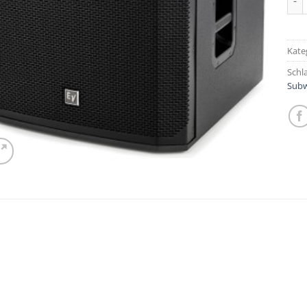
Kate
Schl
Subw