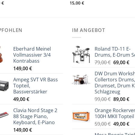
0
€
15,00
€
PFOHLEN
IM ANGEBOT
Eberhard Meinel
Roland TD-11 E-
Vollmassiver 3/4
Drums, E-Drum S
Kontrabass
Ursprüng
Ak
79,00
€
69,00
€
149,00
€
Preis
Pr
DW Drum Works
war:
ist
Ampeg SVT VR Bass
Collertors Drums
79,00 €
69
Topteil,
Drumset, Drum Ki
Bassverstärker
Schlagzeug
Ursprüng
Ak
49,00
€
99,00
€
89,00
€
Preis
Pr
Clavia Nord Stage 2
Orange Rockerve
war:
ist
88 Stage Piano,
100H MKII Topteil
99,00 €
89
Keyboard, E-Piano
Ursprüng
Ak
59,00
€
49,00
€
149,00
€
Preis
Pr