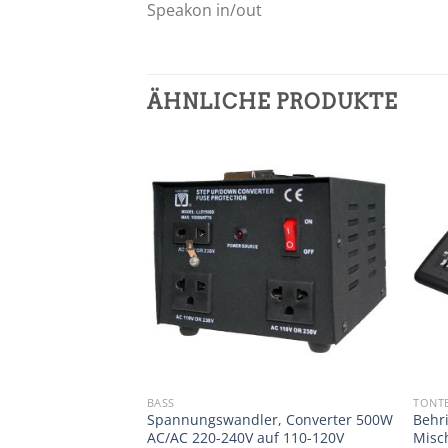
Speakon in/out
ÄHNLICHE PRODUKTE
BASS
TONT
sches Mikrofon,
Spannungswandler, Converter 500W
Behr
AC/AC 220-240V auf 110-120V
Misch