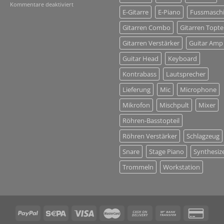
für
Kommentare deaktiviert
E-Gitarre
E-Piano
Fussmasch
BACKLINE
+
Gitarren Combo
Gitarren Toptei
Musikinstrumente
+
Gitarren Verstärker
Guitar Amp
DJ
+
Guitar Head
Keyboard
Tontechnik
Kontrabass
Lautsprecher
Lieferung
Mic
Microphone
Mikrofon
Mischpult
Mixer
Röhren-Basstopteil
Röhren Verstärker
Schlagzeug
Snare
Stage Piano
Synthesiz
Trommeln
Workstation