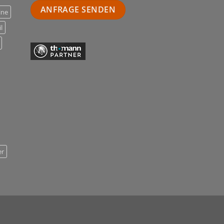
ANFRAGE SENDEN
ine
l
er