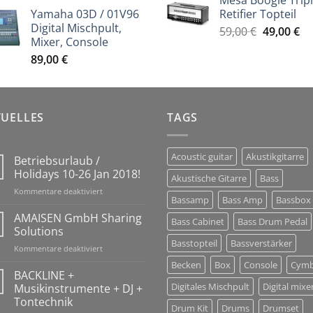
Mesa Boogie Trip
war:
ist
Yamaha 03D / 01V96
Retifier Topteil
59,00 €
49
Digital Mischpult,
Ursprüng
Ak
59,00
€
49,00
€
Mixer, Console
Preis
Pr
89,00
€
war:
ist
59,00 €
49
TUELLES
TAGS
Acoustic guitar
Akustikgitarre
Betriebsurlaub /
Holidays 10-26 Jan 2018!
Akustische Gitarre
Bass
für
Kommentare deaktiviert
Bassamp
Bass Amp
Bassbox
Betriebsurlaub
/
AMAISEN GmbH Sharing
Bass Cabinet
Bass Drum Pedal
Holidays
Solutions
10-
Basstopteil
Bassverstärker
für
Kommentare deaktiviert
26
AMAISEN
Jan
Becken
Box
Console
Cymb
GmbH
BACKLINE +
2018!
Sharing
Digitales Mischpult
Digital mixe
Musikinstrumente + DJ +
Solutions
Tontechnik
Drum Kit
Drums
Drumset