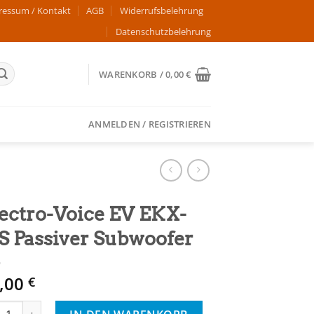
ressum / Kontakt
AGB
Widerrufsbelehrung
Datenschutzbelehrung
WARENKORB /
0,00
€
ANMELDEN / REGISTRIEREN
ectro-Voice EV EKX-
S Passiver Subwoofer
,00
€
tro-Voice EV EKX-15S Passiver Subwoofer Menge