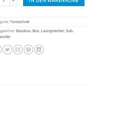
IN DEN WARENKORB
gorie:
Tontechnik
agwörter:
Bassbox
,
Box
,
Lautsprecher
,
Sub
,
oofer