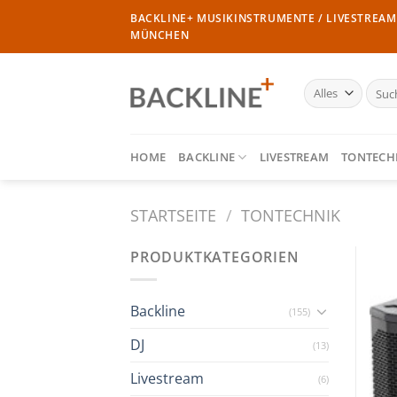
Zum
BACKLINE+ MUSIKINSTRUMENTE / LIVESTREAM 
Inhalt
MÜNCHEN
springen
Such
nach:
HOME
BACKLINE
LIVESTREAM
TONTECH
STARTSEITE
/
TONTECHNIK
PRODUKTKATEGORIEN
Backline
(155)
DJ
(13)
Livestream
(6)