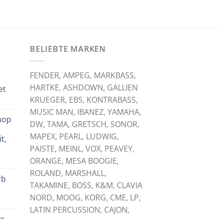
BELIEBTE MARKEN
FENDER, AMPEG, MARKBASS,
HARTKE, ASHDOWN, GALLIEN
et
KRUEGER, EBS, KONTRABASS,
licher
tueller
eis
MUSIC MAN, IBANEZ, YAMAHA,
hop
:
DW, TAMA, GRETSCH, SONOR,
,
,00 €.
MAPEX, PEARL, LUDWIG,
t,
PAISTE, MEINL, VOX, PEAVEY,
licher
tueller
ORANGE, MESA BOOGIE,
eis
ROLAND, MARSHALL,
rb
:
TAKAMINE, BOSS, K&M, CLAVIA
,00 €.
NORD, MOOG, KORG, CME, LP,
licher
tueller
LATIN PERCUSSION, CAJON,
eis