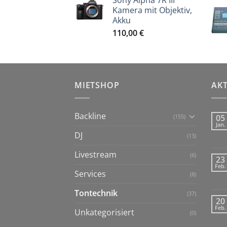
Sony Alpha 7R III
Kamera mit Objektiv,
Akku
110,00
€
MIETSHOP
AK
Backline
(155)
05
Jan.
DJ
(13)
Livestream
(6)
23
Feb.
Services
(8)
Tontechnik
(37)
20
Feb.
Unkategorisiert
(0)