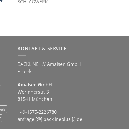
le
:
SCHLAGWERK
,00 €.
licher
tueller
eis
:
,00 €.
KONTAKT & SERVICE
BACKLINE+ // Amaisen GmbH
Projekt
Amaisen GmbH
Werinherstr. 3
81541 München
als
+49-1575-2226780
r
anfrage [@] backlineplus [.] de