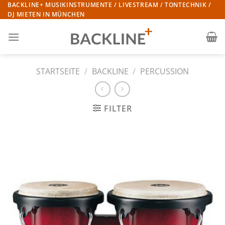
Zum
BACKLINE+ MUSIKINSTRUMENTE / LIVESTREAM / TONTECHNIK /
DJ MIETEN IN MÜNCHEN
Inhalt
springen
STARTSEITE
/
BACKLINE
/
PERCUSSION
FILTER