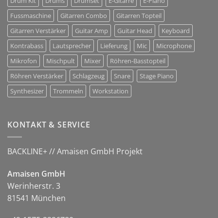
Drum Kit
Drums
Drumset
E-Gitarre
E-Piano
Fussmaschine
Gitarren Combo
Gitarren Topteil
Gitarren Verstärker
Guitar Amp
Guitar Head
Keyboard
Kontrabass
Lautsprecher
Lieferung
Mic
Microphone
Mikrofon
Mischpult
Mixer
Röhren-Basstopteil
Röhren Verstärker
Schlagzeug
Snare
Stage Piano
Synthesizer
Trommeln
Workstation
KONTAKT & SERVICE
BACKLINE+ // Amaisen GmbH Projekt
Amaisen GmbH
Werinherstr. 3
81541 München