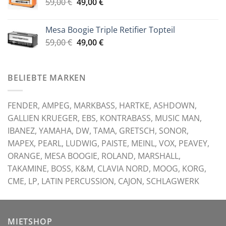
Ursprünglicher
Aktueller
59,00
€
99,00 €
49,00
€
89,00 €.
Preis
Preis
war:
ist:
Mesa Boogie Triple Retifier Topteil
59,00 €
49,00 €.
Ursprünglicher
Aktueller
59,00
€
49,00
€
Preis
Preis
war:
ist:
59,00 €
49,00 €.
BELIEBTE MARKEN
FENDER, AMPEG, MARKBASS, HARTKE, ASHDOWN,
GALLIEN KRUEGER, EBS, KONTRABASS, MUSIC MAN,
IBANEZ, YAMAHA, DW, TAMA, GRETSCH, SONOR,
MAPEX, PEARL, LUDWIG, PAISTE, MEINL, VOX, PEAVEY,
ORANGE, MESA BOOGIE, ROLAND, MARSHALL,
TAKAMINE, BOSS, K&M, CLAVIA NORD, MOOG, KORG,
CME, LP, LATIN PERCUSSION, CAJON, SCHLAGWERK
MIETSHOP