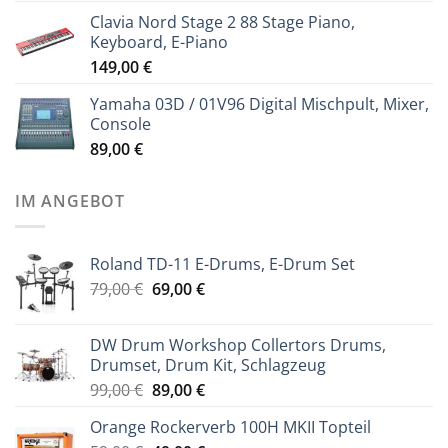
Clavia Nord Stage 2 88 Stage Piano,
Keyboard, E-Piano
149,00
€
Yamaha 03D / 01V96 Digital Mischpult, Mixer,
Console
89,00
€
IM ANGEBOT
Roland TD-11 E-Drums, E-Drum Set
Ursprünglicher
Aktueller
79,00
€
69,00
€
Preis
Preis
war:
ist:
DW Drum Workshop Collertors Drums,
79,00 €
69,00 €.
Drumset, Drum Kit, Schlagzeug
Ursprünglicher
Aktueller
99,00
€
89,00
€
Preis
Preis
Orange Rockerverb 100H MKII Topteil
war:
ist: