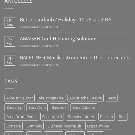
AKTUELLES
Betriebsurlaub / Holidays 10-26 Jan 2018!
05
Jan.
für
Kommentare deaktiviert
Betriebsurlaub
/
AMAISEN GmbH Sharing Solutions
23
Holidays
Feb.
für
Kommentare deaktiviert
10-
AMAISEN
26
GmbH
BACKLINE + Musikinstrumente + DJ + Tontechnik
20
Jan
Sharing
Feb.
2018!
für
Kommentare deaktiviert
Solutions
BACKLINE
+
Musikinstrumente
TAGS
+
DJ
+
Acoustic guitar
Akustikgitarre
Akustische Gitarre
Bass
Tontechnik
Bassamp
Bass Amp
Bassbox
Bass Cabinet
Bass Drum Pedal
Basstopteil
Bassverstärker
Becken
Box
Console
Cymbals
Digitales Mischpult
Digital mixer