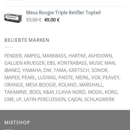
Preis
Preis
war:
ist:
Mesa Boogie Triple Retifier Topteil
59,00 €
49,00 €.
Ursprünglicher
Aktueller
59,00
€
49,00
€
Preis
Preis
war:
ist:
59,00 €
49,00 €.
BELIEBTE MARKEN
FENDER, AMPEG, MARKBASS, HARTKE, ASHDOWN,
GALLIEN KRUEGER, EBS, KONTRABASS, MUSIC MAN,
IBANEZ, YAMAHA, DW, TAMA, GRETSCH, SONOR,
MAPEX, PEARL, LUDWIG, PAISTE, MEINL, VOX, PEAVEY,
ORANGE, MESA BOOGIE, ROLAND, MARSHALL,
TAKAMINE, BOSS, K&M, CLAVIA NORD, MOOG, KORG,
CME, LP, LATIN PERCUSSION, CAJON, SCHLAGWERK
MIETSHOP