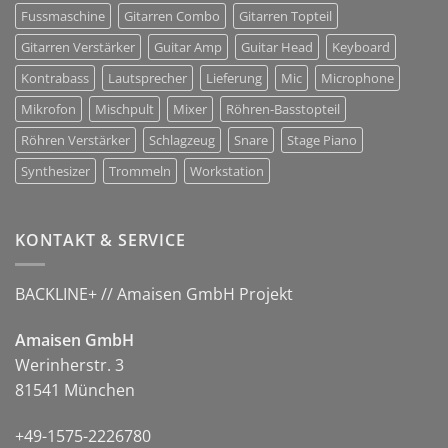
Fussmaschine
Gitarren Combo
Gitarren Topteil
Gitarren Verstärker
Guitar Amp
Guitar Head
Keyboard
Kontrabass
Lautsprecher
Lieferung
Mic
Microphone
Mikrofon
Mischpult
Mixer
Röhren-Basstopteil
Röhren Verstärker
Schlagzeug
Snare
Stage Piano
Synthesizer
Trommeln
Workstation
KONTAKT & SERVICE
BACKLINE+ // Amaisen GmbH Projekt
Amaisen GmbH
Werinherstr. 3
81541 München
+49-1575-2226780