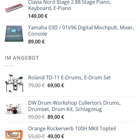
Clavia Nord Stage 2 88 Stage Piano,
Keyboard, E-Piano
149,00
€
Yamaha 03D / 01V96 Digital Mischpult, Mixer,
Console
89,00
€
IM ANGEBOT
Roland TD-11 E-Drums, E-Drum Set
Ursprünglicher
Aktueller
79,00
€
69,00
€
Preis
Preis
war:
ist:
DW Drum Workshop Collertors Drums,
79,00 €
69,00 €.
Drumset, Drum Kit, Schlagzeug
Ursprünglicher
Aktueller
99,00
€
89,00
€
Preis
Preis
Orange Rockerverb 100H MKII Topteil
war:
ist:
Ursprünglicher
Aktueller
59,00
€
99,00 €
49,00
€
89,00 €.