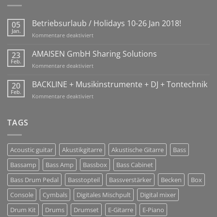
Betriebsurlaub / Holidays 10-26 Jan 2018!
05
Jan.
für
Kommentare deaktiviert
Betriebsurlaub
/
AMAISEN GmbH Sharing Solutions
23
Holidays
Feb.
für
Kommentare deaktiviert
10-
AMAISEN
26
GmbH
BACKLINE + Musikinstrumente + DJ + Tontechnik
20
Jan
Sharing
Feb.
2018!
für
Kommentare deaktiviert
Solutions
BACKLINE
+
Musikinstrumente
TAGS
+
DJ
+
Acoustic guitar
Akustikgitarre
Akustische Gitarre
Bass
Tontechnik
Bassamp
Bass Amp
Bassbox
Bass Cabinet
Bass Drum Pedal
Basstopteil
Bassverstärker
Becken
Box
Console
Cymbals
Digitales Mischpult
Digital mixer
Drum Kit
Drums
Drumset
E-Gitarre
E-Piano