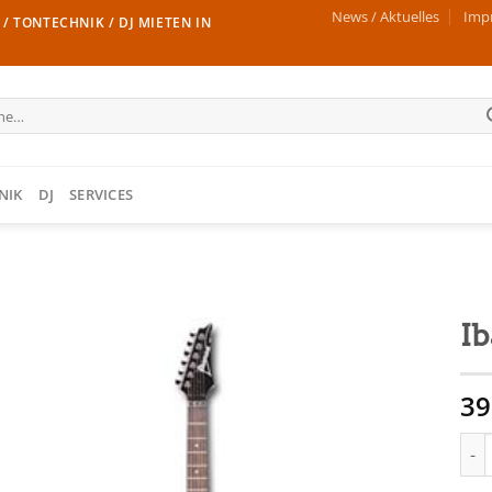
News / Aktuelles
Imp
/ TONTECHNIK / DJ MIETEN IN
e
NIK
DJ
SERVICES
Ib
39
Iban