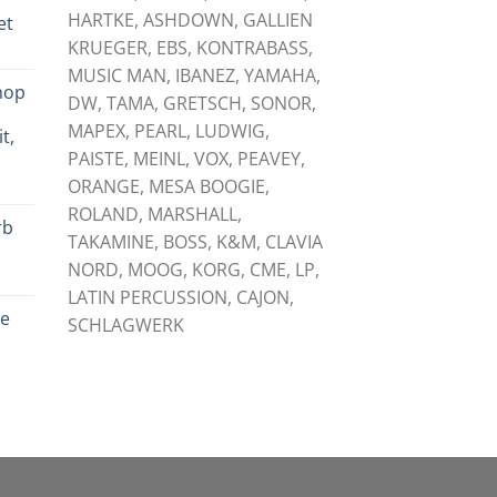
HARTKE, ASHDOWN, GALLIEN
et
KRUEGER, EBS, KONTRABASS,
licher
tueller
eis
MUSIC MAN, IBANEZ, YAMAHA,
hop
:
DW, TAMA, GRETSCH, SONOR,
,
,00 €.
MAPEX, PEARL, LUDWIG,
t,
PAISTE, MEINL, VOX, PEAVEY,
licher
tueller
ORANGE, MESA BOOGIE,
eis
ROLAND, MARSHALL,
rb
:
TAKAMINE, BOSS, K&M, CLAVIA
,00 €.
NORD, MOOG, KORG, CME, LP,
licher
tueller
LATIN PERCUSSION, CAJON,
eis
le
:
SCHLAGWERK
,00 €.
licher
tueller
eis
:
,00 €.