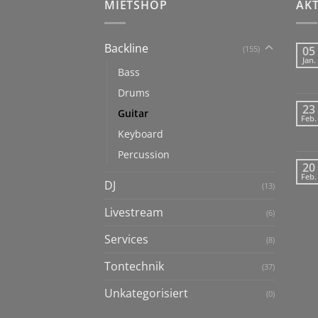
MIETSHOP
AK
Backline
(155)
05
Jan.
Bass
Drums
23
Guitar
Feb.
Keyboard
Percussion
20
Feb.
DJ
(13)
Livestream
(6)
Services
(8)
Tontechnik
(37)
Unkategorisiert
(0)