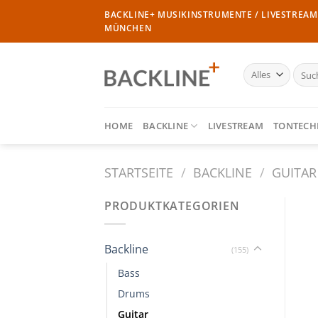
Zum
BACKLINE+ MUSIKINSTRUMENTE / LIVESTREAM 
Inhalt
MÜNCHEN
springen
Such
nach:
HOME
BACKLINE
LIVESTREAM
TONTECH
STARTSEITE
/
BACKLINE
/
GUITAR
PRODUKTKATEGORIEN
Backline
(155)
Bass
Drums
Guitar