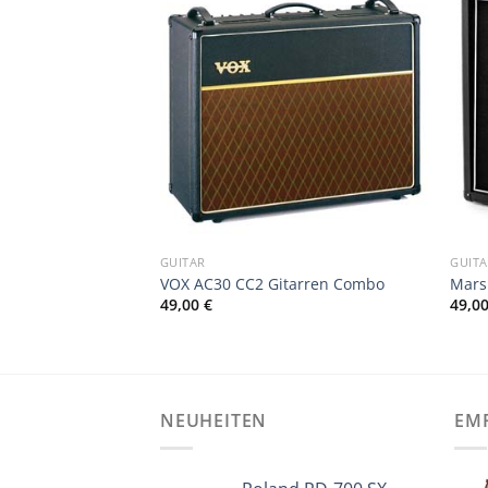
GUITAR
GUIT
 Topteil, Guitar
VOX AC30 CC2 Gitarren Combo
Mars
stärker
49,00
€
49,0
NEUHEITEN
EM