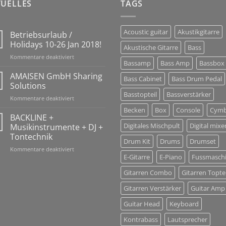
TUELLES
TAGS
Acoustic guitar
Akustikgitarre
Betriebsurlaub /
Holidays 10-26 Jan 2018!
Akustische Gitarre
Bass
für
Kommentare deaktiviert
Bassamp
Bass Amp
Bassbox
Betriebsurlaub
/
AMAISEN GmbH Sharing
Bass Cabinet
Bass Drum Pedal
Holidays
Solutions
10-
Basstopteil
Bassverstärker
für
Kommentare deaktiviert
26
AMAISEN
Jan
Becken
Box
Console
Cymb
GmbH
BACKLINE +
2018!
Sharing
Digitales Mischpult
Digital mixe
Musikinstrumente + DJ +
Solutions
Tontechnik
Drum Kit
Drums
Drumset
für
Kommentare deaktiviert
E-Gitarre
E-Piano
Fussmasch
BACKLINE
+
Gitarren Combo
Gitarren Toptei
Musikinstrumente
+
Gitarren Verstärker
Guitar Amp
DJ
+
Guitar Head
Keyboard
Tontechnik
Kontrabass
Lautsprecher