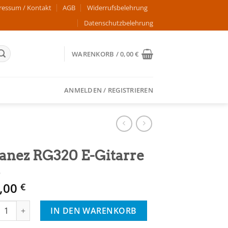
ressum / Kontakt
AGB
Widerrufsbelehrung
Datenschutzbelehrung
WARENKORB /
0,00
€
ANMELDEN / REGISTRIEREN
anez RG320 E-Gitarre
,00
€
ez RG320 E-Gitarre Menge
IN DEN WARENKORB