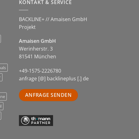
KONTAKT & SERVICE
BACKLINE+ // Amaisen GmbH
Projekt
Amaisen GmbH
Werinherstr. 3
81541 München
als
+49-1575-2226780
r
anfrage [@] backlineplus [.] de
ANFRAGE SENDEN
ine
l