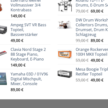
Eberhard Meinel
Roland TD-11 E-
Vollmassiver 3/4
Drums, E-Drum S
Kontrabass
Ursprüng
Ak
79,00
€
69,00
€
149,00
€
Preis
Pr
DW Drum Works
war:
ist
Ampeg SVT VR Bass
Collertors Drums
79,00 €
69
Topteil,
Drumset, Drum Ki
Bassverstärker
Schlagzeug
Ursprüng
Ak
49,00
€
99,00
€
89,00
€
Preis
Pr
Clavia Nord Stage 2
Orange Rockerve
war:
ist
88 Stage Piano,
100H MKII Topteil
99,00 €
89
Keyboard, E-Piano
Ursprüng
Ak
59,00
€
49,00
€
149,00
€
Preis
Pr
Mesa Boogie Trip
war:
ist
Yamaha 03D / 01V96
Retifier Topteil
59,00 €
49
Digital Mischpult,
Ursprüng
Ak
59,00
€
49,00
€
Mixer, Console
Preis
Pr
89,00
€
war:
ist
59,00 €
49