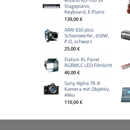
Roland RD-700 SX
Stagepiano,
Keyboard, E-Piano
139,00
€
ARRI 650 plus
Scheinwerfer, 650W,
P.O, schwarz
25,00
€
Elation KL Panel
RGBWLC LED Filmlicht
40,00
€
Sony Alpha 7R III
Kamera mit Objektiv,
Akku
110,00
€