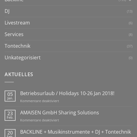
DJ
(13)
Livestream
(6)
Services
(8)
Tontechnik
(37)
Unkategorisiert
(0)
AKTUELLES
Betriebsurlaub / Holidays 10-26 Jan 2018!
05
Jan.
für
Kommentare deaktiviert
Betriebsurlaub
/
AMAISEN GmbH Sharing Solutions
23
Holidays
Feb.
für
Kommentare deaktiviert
10-
AMAISEN
26
GmbH
BACKLINE + Musikinstrumente + DJ + Tontechnik
20
Jan
Sharing
Feb.
2018!