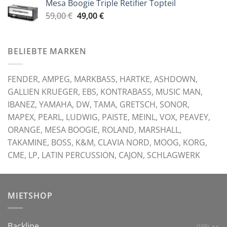
Mesa Boogie Triple Retifier Topteil
59,00 €
49,00 €.
Ursprünglicher
Aktueller
59,00
€
49,00
€
Preis
Preis
war:
ist:
59,00 €
49,00 €.
BELIEBTE MARKEN
FENDER, AMPEG, MARKBASS, HARTKE, ASHDOWN,
GALLIEN KRUEGER, EBS, KONTRABASS, MUSIC MAN,
IBANEZ, YAMAHA, DW, TAMA, GRETSCH, SONOR,
MAPEX, PEARL, LUDWIG, PAISTE, MEINL, VOX, PEAVEY,
ORANGE, MESA BOOGIE, ROLAND, MARSHALL,
TAKAMINE, BOSS, K&M, CLAVIA NORD, MOOG, KORG,
CME, LP, LATIN PERCUSSION, CAJON, SCHLAGWERK
MIETSHOP
Backline
(155)