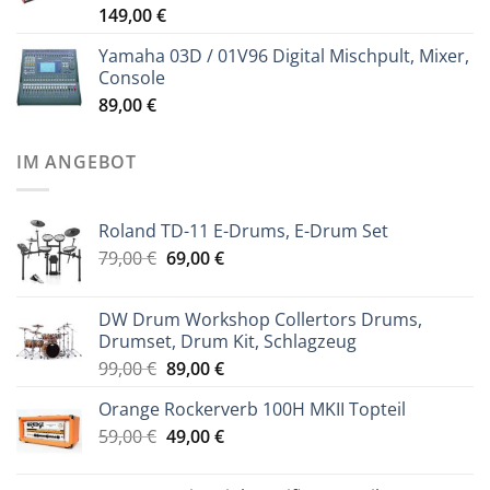
149,00
€
Yamaha 03D / 01V96 Digital Mischpult, Mixer,
Console
89,00
€
IM ANGEBOT
Roland TD-11 E-Drums, E-Drum Set
Ursprünglicher
Aktueller
79,00
€
69,00
€
Preis
Preis
war:
ist:
DW Drum Workshop Collertors Drums,
79,00 €
69,00 €.
Drumset, Drum Kit, Schlagzeug
Ursprünglicher
Aktueller
99,00
€
89,00
€
Preis
Preis
Orange Rockerverb 100H MKII Topteil
war:
ist:
Ursprünglicher
Aktueller
59,00
€
99,00 €
49,00
€
89,00 €.
Preis
Preis
war:
ist: