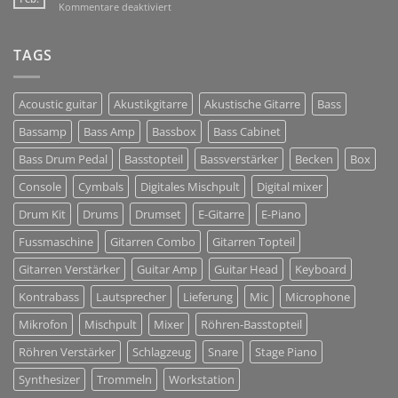
für
Kommentare deaktiviert
Solutions
BACKLINE
+
Musikinstrumente
TAGS
+
DJ
+
Acoustic guitar
Akustikgitarre
Akustische Gitarre
Bass
Tontechnik
Bassamp
Bass Amp
Bassbox
Bass Cabinet
Bass Drum Pedal
Basstopteil
Bassverstärker
Becken
Box
Console
Cymbals
Digitales Mischpult
Digital mixer
Drum Kit
Drums
Drumset
E-Gitarre
E-Piano
Fussmaschine
Gitarren Combo
Gitarren Topteil
Gitarren Verstärker
Guitar Amp
Guitar Head
Keyboard
Kontrabass
Lautsprecher
Lieferung
Mic
Microphone
Mikrofon
Mischpult
Mixer
Röhren-Basstopteil
Röhren Verstärker
Schlagzeug
Snare
Stage Piano
Synthesizer
Trommeln
Workstation