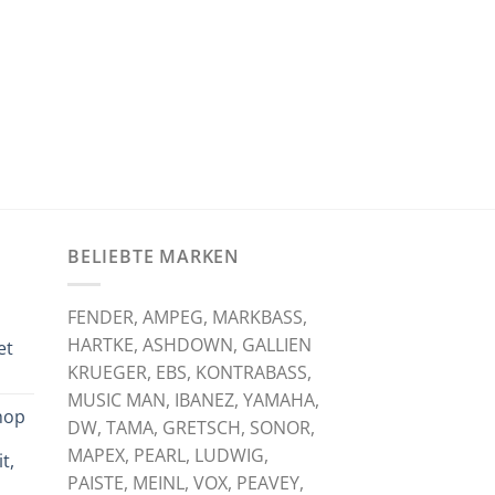
BELIEBTE MARKEN
FENDER, AMPEG, MARKBASS,
HARTKE, ASHDOWN, GALLIEN
et
KRUEGER, EBS, KONTRABASS,
licher
tueller
eis
MUSIC MAN, IBANEZ, YAMAHA,
hop
:
DW, TAMA, GRETSCH, SONOR,
,
,00 €.
MAPEX, PEARL, LUDWIG,
t,
PAISTE, MEINL, VOX, PEAVEY,