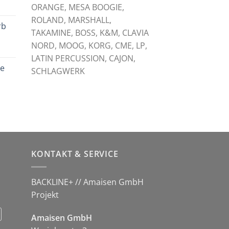
licher
tueller
ORANGE, MESA BOOGIE,
eis
ROLAND, MARSHALL,
rb
:
TAKAMINE, BOSS, K&M, CLAVIA
,00 €.
NORD, MOOG, KORG, CME, LP,
licher
tueller
LATIN PERCUSSION, CAJON,
eis
le
:
SCHLAGWERK
,00 €.
licher
tueller
eis
:
,00 €.
KONTAKT & SERVICE
BACKLINE+ // Amaisen GmbH
Projekt
Amaisen GmbH