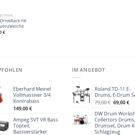
ECHNIK
DriveRack PA
quenzweiche
00
€
PFOHLEN
IM ANGEBOT
Eberhard Meinel
Roland TD-11 E-
Vollmassiver 3/4
Drums, E-Drum S
Kontrabass
Ursprüng
Ak
79,00
€
69,00
€
149,00
€
Preis
Pr
DW Drum Works
war:
ist
Ampeg SVT VR Bass
Collertors Drums
79,00 €
69
Topteil,
Drumset, Drum Ki
Bassverstärker
Schlagzeug