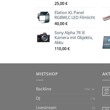
25,00
€
Elation KL Panel
RGBWLC LED Filmlicht
40,00
€
Sony Alpha 7R III
Kamera mit Objektiv,
Akku
110,00
€
MIETSHOP
AK
Backline
(155)
05
Jan.
DJ
(13)
Livestream
(6)
23