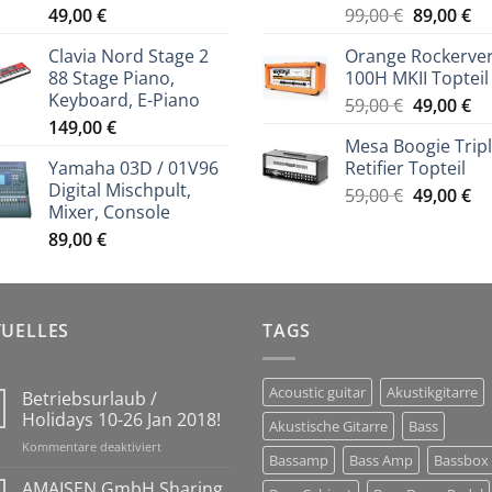
Ursprüng
Ak
49,00
€
99,00
€
89,00
€
Preis
Pr
Clavia Nord Stage 2
Orange Rockerve
war:
ist
88 Stage Piano,
100H MKII Topteil
99,00 €
89
Keyboard, E-Piano
Ursprüng
Ak
59,00
€
49,00
€
149,00
€
Preis
Pr
Mesa Boogie Trip
war:
ist
Yamaha 03D / 01V96
Retifier Topteil
59,00 €
49
Digital Mischpult,
Ursprüng
Ak
59,00
€
49,00
€
Mixer, Console
Preis
Pr
89,00
€
war:
ist
59,00 €
49
TUELLES
TAGS
Acoustic guitar
Akustikgitarre
Betriebsurlaub /
Holidays 10-26 Jan 2018!
Akustische Gitarre
Bass
für
Kommentare deaktiviert
Bassamp
Bass Amp
Bassbox
Betriebsurlaub
/
AMAISEN GmbH Sharing