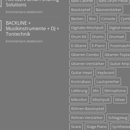
Bass Cabinet
Bass Drum Pedal
Holidays
Solutions
10-
Basstopteil
Bassverstärker
für
Kommentare deaktiviert
26
AMAISEN
Jan
Becken
Box
Console
Cymb
GmbH
BACKLINE +
2018!
Sharing
Digitales Mischpult
Digital mixe
Musikinstrumente + DJ +
Solutions
Tontechnik
Drum Kit
Drums
Drumset
für
Kommentare deaktiviert
E-Gitarre
E-Piano
Fussmasch
BACKLINE
+
Gitarren Combo
Gitarren Toptei
Musikinstrumente
+
Gitarren Verstärker
Guitar Amp
DJ
+
Guitar Head
Keyboard
Tontechnik
Kontrabass
Lautsprecher
Lieferung
Mic
Microphone
Mikrofon
Mischpult
Mixer
Röhren-Basstopteil
Röhren Verstärker
Schlagzeug
Snare
Stage Piano
Synthesiz