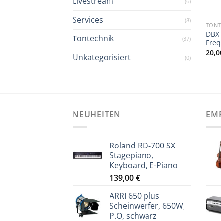
Livestream
(6)
Services
(8)
TONT
DBX 
Tontechnik
(37)
Fre
20,
Unkategorisiert
(0)
NEUHEITEN
EM
Roland RD-700 SX
Stagepiano,
Keyboard, E-Piano
139,00
€
ARRI 650 plus
Scheinwerfer, 650W,
P.O, schwarz