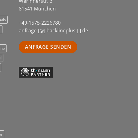
Werinherstr. 3
81541 München
als
+49-1575-2226780
r
anfrage [@] backlineplus [.] de
ANFRAGE SENDEN
ine
l
er