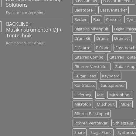
Bass Cabinet
Bass Drum Pedal
Holidays
Solutions
10-
Basstopteil
Bassverstärker
für
Kommentare deaktiviert
26
AMAISEN
Jan
Becken
Box
Console
Cymb
GmbH
BACKLINE +
2018!
Sharing
Digitales Mischpult
Digital mixe
Musikinstrumente + DJ +
Solutions
Tontechnik
Drum Kit
Drums
Drumset
für
Kommentare deaktiviert
E-Gitarre
E-Piano
Fussmasch
BACKLINE
+
Gitarren Combo
Gitarren Toptei
Musikinstrumente
+
Gitarren Verstärker
Guitar Amp
DJ
+
Guitar Head
Keyboard
Tontechnik
Kontrabass
Lautsprecher
Lieferung
Mic
Microphone
Mikrofon
Mischpult
Mixer
Röhren-Basstopteil
Röhren Verstärker
Schlagzeug
Snare
Stage Piano
Synthesiz