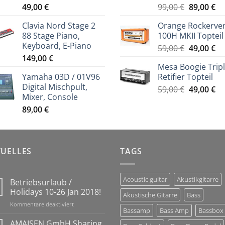
Ursprüng
Ak
49,00
€
99,00
€
89,00
€
Preis
Pr
Clavia Nord Stage 2
Orange Rockerve
war:
ist
88 Stage Piano,
100H MKII Topteil
99,00 €
89
Keyboard, E-Piano
Ursprüng
Ak
59,00
€
49,00
€
149,00
€
Preis
Pr
Mesa Boogie Trip
war:
ist
Yamaha 03D / 01V96
Retifier Topteil
59,00 €
49
Digital Mischpult,
Ursprüng
Ak
59,00
€
49,00
€
Mixer, Console
Preis
Pr
89,00
€
war:
ist
59,00 €
49
TUELLES
TAGS
Acoustic guitar
Akustikgitarre
Betriebsurlaub /
Holidays 10-26 Jan 2018!
Akustische Gitarre
Bass
für
Kommentare deaktiviert
Bassamp
Bass Amp
Bassbox
Betriebsurlaub
/
AMAISEN GmbH Sharing