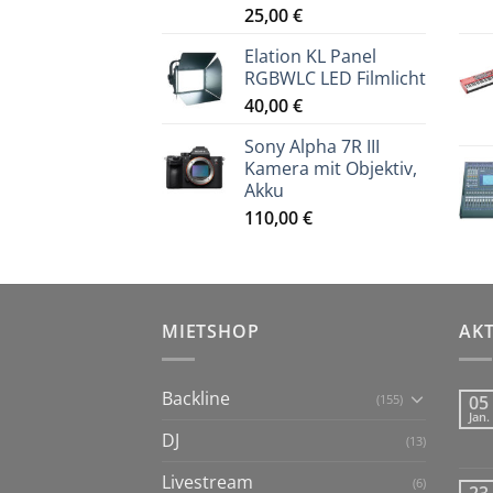
25,00
€
Elation KL Panel
RGBWLC LED Filmlicht
40,00
€
Sony Alpha 7R III
Kamera mit Objektiv,
Akku
110,00
€
MIETSHOP
AK
Backline
(155)
05
Jan.
DJ
(13)
Livestream
(6)
23