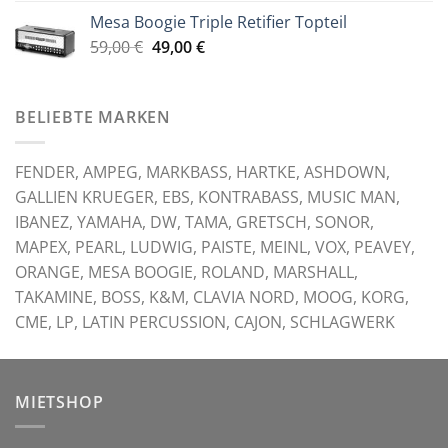
war:
ist:
Mesa Boogie Triple Retifier Topteil
59,00 €
49,00 €.
Ursprünglicher
Aktueller
59,00
€
49,00
€
Preis
Preis
war:
ist:
59,00 €
49,00 €.
BELIEBTE MARKEN
FENDER, AMPEG, MARKBASS, HARTKE, ASHDOWN,
GALLIEN KRUEGER, EBS, KONTRABASS, MUSIC MAN,
IBANEZ, YAMAHA, DW, TAMA, GRETSCH, SONOR,
MAPEX, PEARL, LUDWIG, PAISTE, MEINL, VOX, PEAVEY,
ORANGE, MESA BOOGIE, ROLAND, MARSHALL,
TAKAMINE, BOSS, K&M, CLAVIA NORD, MOOG, KORG,
CME, LP, LATIN PERCUSSION, CAJON, SCHLAGWERK
MIETSHOP