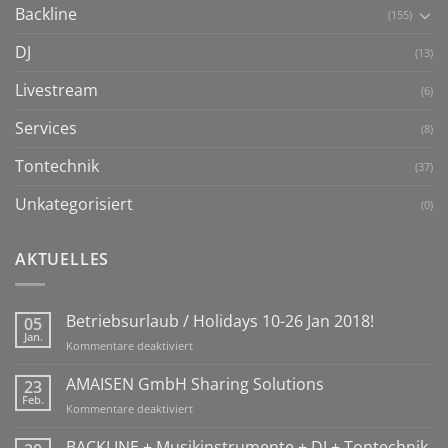
Backline
(155)
DJ
(13)
Livestream
(6)
Services
(8)
Tontechnik
(37)
Unkategorisiert
(0)
AKTUELLES
Betriebsurlaub / Holidays 10-26 Jan 2018!
05
Jan.
für
Kommentare deaktiviert
Betriebsurlaub
/
AMAISEN GmbH Sharing Solutions
23
Holidays
Feb.
für
Kommentare deaktiviert
10-
AMAISEN
26
GmbH
BACKLINE + Musikinstrumente + DJ + Tontechnik
Jan