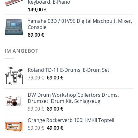
Keyboard, E-Piano
149,00
€
Yamaha 03D / 01V96 Digital Mischpult, Mixer,
Console
89,00
€
IM ANGEBOT
Roland TD-11 E-Drums, E-Drum Set
Ursprünglicher
Aktueller
79,00
€
69,00
€
Preis
Preis
war:
ist:
DW Drum Workshop Collertors Drums,
79,00 €
69,00 €.
Drumset, Drum Kit, Schlagzeug
Ursprünglicher
Aktueller
99,00
€
89,00
€
Preis
Preis
Orange Rockerverb 100H MKII Topteil
war:
ist:
Ursprünglicher
Aktueller
59,00
€
99,00 €
49,00
€
89,00 €.
Preis
Preis