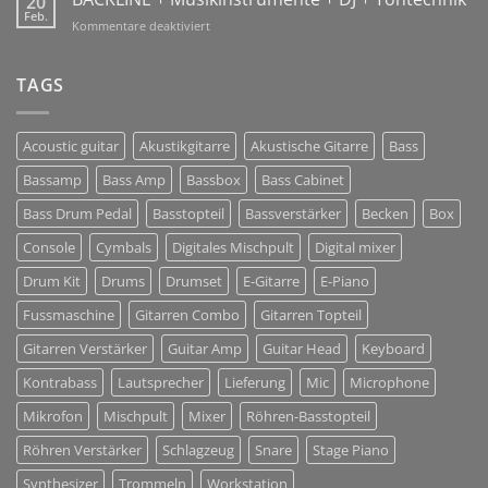
20
Sharing
Feb.
2018!
für
Kommentare deaktiviert
Solutions
BACKLINE
+
Musikinstrumente
TAGS
+
DJ
+
Acoustic guitar
Akustikgitarre
Akustische Gitarre
Bass
Tontechnik
Bassamp
Bass Amp
Bassbox
Bass Cabinet
Bass Drum Pedal
Basstopteil
Bassverstärker
Becken
Box
Console
Cymbals
Digitales Mischpult
Digital mixer
Drum Kit
Drums
Drumset
E-Gitarre
E-Piano
Fussmaschine
Gitarren Combo
Gitarren Topteil
Gitarren Verstärker
Guitar Amp
Guitar Head
Keyboard
Kontrabass
Lautsprecher
Lieferung
Mic
Microphone
Mikrofon
Mischpult
Mixer
Röhren-Basstopteil
Röhren Verstärker
Schlagzeug
Snare
Stage Piano
Synthesizer
Trommeln
Workstation