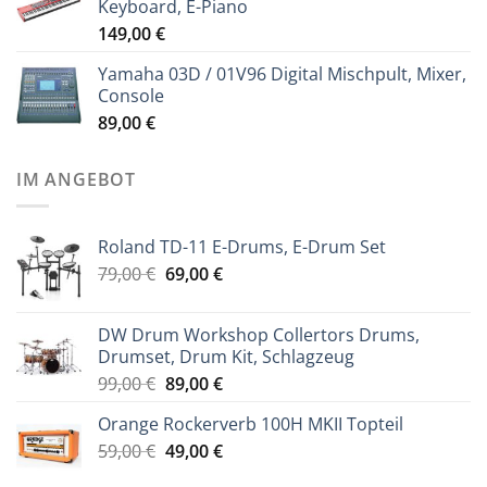
Keyboard, E-Piano
149,00
€
Yamaha 03D / 01V96 Digital Mischpult, Mixer,
Console
89,00
€
IM ANGEBOT
Roland TD-11 E-Drums, E-Drum Set
Ursprünglicher
Aktueller
79,00
€
69,00
€
Preis
Preis
war:
ist:
DW Drum Workshop Collertors Drums,
79,00 €
69,00 €.
Drumset, Drum Kit, Schlagzeug
Ursprünglicher
Aktueller
99,00
€
89,00
€
Preis
Preis
Orange Rockerverb 100H MKII Topteil
war:
ist:
Ursprünglicher
Aktueller
59,00
€
99,00 €
49,00
€
89,00 €.
Preis
Preis