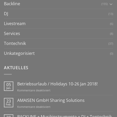
Backline
(155)
DJ
(13)
Livestream
(6)
Services
(8)
Tontechnik
(37)
Unkategorisiert
(0)
AKTUELLES
Betriebsurlaub / Holidays 10-26 Jan 2018!
05
Jan.
für
Kommentare deaktiviert
Betriebsurlaub
/
AMAISEN GmbH Sharing Solutions
23
Holidays
Feb.
für
Kommentare deaktiviert
10-
AMAISEN
26
GmbH
BACKLINE + Musikinstrumente + DJ + Tontechnik
Jan