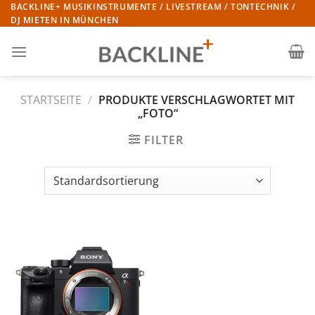
Zum
BACKLINE+ MUSIKINSTRUMENTE / LIVESTREAM / TONTECHNIK /
DJ MIETEN IN MÜNCHEN
Inhalt
springen
STARTSEITE
/
PRODUKTE VERSCHLAGWORTET MIT
„FOTO“
FILTER