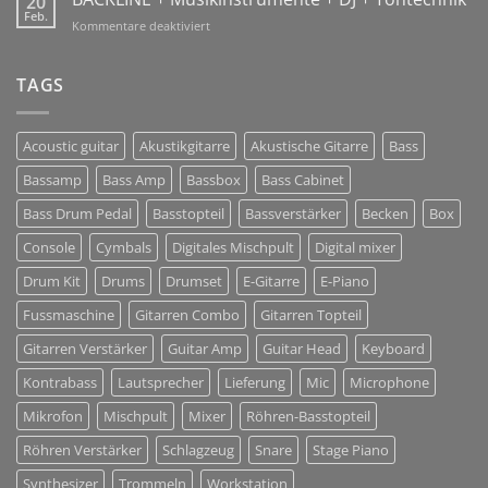
20
Sharing
Feb.
2018!
für
Kommentare deaktiviert
Solutions
BACKLINE
+
Musikinstrumente
TAGS
+
DJ
+
Acoustic guitar
Akustikgitarre
Akustische Gitarre
Bass
Tontechnik
Bassamp
Bass Amp
Bassbox
Bass Cabinet
Bass Drum Pedal
Basstopteil
Bassverstärker
Becken
Box
Console
Cymbals
Digitales Mischpult
Digital mixer
Drum Kit
Drums
Drumset
E-Gitarre
E-Piano
Fussmaschine
Gitarren Combo
Gitarren Topteil
Gitarren Verstärker
Guitar Amp
Guitar Head
Keyboard
Kontrabass
Lautsprecher
Lieferung
Mic
Microphone
Mikrofon
Mischpult
Mixer
Röhren-Basstopteil
Röhren Verstärker
Schlagzeug
Snare
Stage Piano
Synthesizer
Trommeln
Workstation