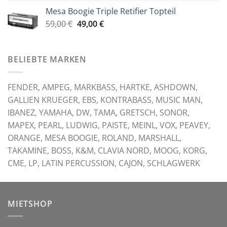
war:
ist:
Mesa Boogie Triple Retifier Topteil
59,00 €
49,00 €.
Ursprünglicher
Aktueller
59,00
€
49,00
€
Preis
Preis
war:
ist:
59,00 €
49,00 €.
BELIEBTE MARKEN
FENDER, AMPEG, MARKBASS, HARTKE, ASHDOWN,
GALLIEN KRUEGER, EBS, KONTRABASS, MUSIC MAN,
IBANEZ, YAMAHA, DW, TAMA, GRETSCH, SONOR,
MAPEX, PEARL, LUDWIG, PAISTE, MEINL, VOX, PEAVEY,
ORANGE, MESA BOOGIE, ROLAND, MARSHALL,
TAKAMINE, BOSS, K&M, CLAVIA NORD, MOOG, KORG,
CME, LP, LATIN PERCUSSION, CAJON, SCHLAGWERK
MIETSHOP