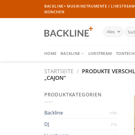
Zum
BACKLINE+ MUSIKINSTRUMENTE / LIVESTREAM 
Inhalt
MÜNCHEN
springen
Such
nach:
HOME
BACKLINE
LIVESTREAM
TONTECH
STARTSEITE
/
PRODUKTE VERSCH
„CAJON“
PRODUKTKATEGORIEN
Backline
(155)
DJ
(13)