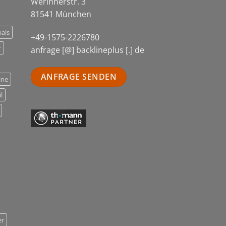
Werinherstr. 3
81541 München
als
+49-1575-2226780
r
anfrage [@] backlineplus [.] de
ANFRAGE SENDEN
ine
l
er