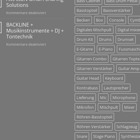
Bass Cabinet
Bass Drum Pedal
Holidays
Solutions
10-
Basstopteil
Bassverstärker
für
Kommentare deaktiviert
26
AMAISEN
Jan
Becken
Box
Console
Cymb
GmbH
BACKLINE +
2018!
Sharing
Digitales Mischpult
Digital mixe
Musikinstrumente + DJ +
Solutions
Tontechnik
Drum Kit
Drums
Drumset
für
Kommentare deaktiviert
E-Gitarre
E-Piano
Fussmasch
BACKLINE
+
Gitarren Combo
Gitarren Toptei
Musikinstrumente
+
Gitarren Verstärker
Guitar Amp
DJ
+
Guitar Head
Keyboard
Tontechnik
Kontrabass
Lautsprecher
Lieferung
Mic
Microphone
Mikrofon
Mischpult
Mixer
Röhren-Basstopteil
Röhren Verstärker
Schlagzeug
Snare
Stage Piano
Synthesiz