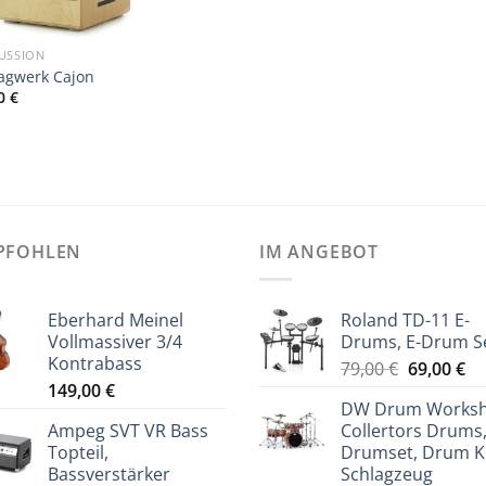
USSION
agwerk Cajon
00
€
PFOHLEN
IM ANGEBOT
Eberhard Meinel
Roland TD-11 E-
Vollmassiver 3/4
Drums, E-Drum S
Kontrabass
Ursprüng
Ak
79,00
€
69,00
€
149,00
€
Preis
Pr
DW Drum Works
war:
ist
Ampeg SVT VR Bass
Collertors Drums
79,00 €
69
Topteil,
Drumset, Drum Ki
Bassverstärker
Schlagzeug