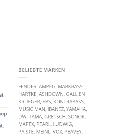
BELIEBTE MARKEN
FENDER, AMPEG, MARKBASS,
HARTKE, ASHDOWN, GALLIEN
et
KRUEGER, EBS, KONTRABASS,
licher
tueller
eis
MUSIC MAN, IBANEZ, YAMAHA,
hop
:
DW, TAMA, GRETSCH, SONOR,
,
,00 €.
MAPEX, PEARL, LUDWIG,
t,
PAISTE, MEINL, VOX, PEAVEY,