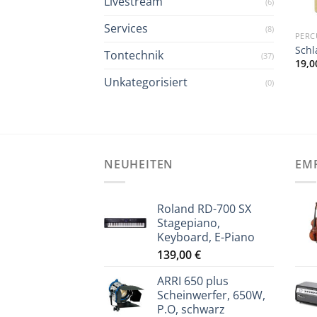
Livestream
(6)
Services
(8)
PERC
Schl
Tontechnik
(37)
19,
Unkategorisiert
(0)
NEUHEITEN
EM
Roland RD-700 SX
Stagepiano,
Keyboard, E-Piano
139,00
€
ARRI 650 plus
Scheinwerfer, 650W,
P.O, schwarz