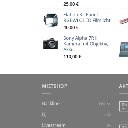
25,00
€
Elation KL Panel
RGBWLC LED Filmlicht
40,00
€
Sony Alpha 7R III
Kamera mit Objektiv,
Akku
110,00
€
MIETSHOP
AK
Backline
(155)
05
Jan.
DJ
(13)
Livestream
(6)
23