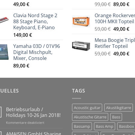
Ursprüng
Ak
49,00
€
99,00
€
89,00
€
Preis
Pr
Clavia Nord Stage 2
Orange Rockerve
war:
ist
88 Stage Piano,
100H MKII Topteil
99,00 €
89
Keyboard, E-Piano
Ursprüng
Ak
59,00
€
49,00
€
149,00
€
Preis
Pr
Mesa Boogie Trip
war:
ist
Yamaha 03D / 01V96
Retifier Topteil
59,00 €
49
Digital Mischpult,
Ursprüng
Ak
59,00
€
49,00
€
Mixer, Console
Preis
Pr
89,00
€
war:
ist
59,00 €
49
TUELLES
TAGS
Acoustic guitar
Akustikgitarre
Betriebsurlaub /
Holidays 10-26 Jan 2018!
Akustische Gitarre
Bass
für
Kommentare deaktiviert
Bassamp
Bass Amp
Bassbox
Betriebsurlaub
/
AMAISEN GmbH Sharing