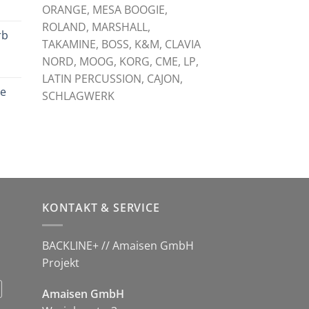
licher
tueller
ORANGE, MESA BOOGIE,
eis
ROLAND, MARSHALL,
rb
:
TAKAMINE, BOSS, K&M, CLAVIA
,00 €.
NORD, MOOG, KORG, CME, LP,
licher
tueller
LATIN PERCUSSION, CAJON,
eis
le
:
SCHLAGWERK
,00 €.
licher
tueller
eis
:
,00 €.
KONTAKT & SERVICE
BACKLINE+ // Amaisen GmbH
Projekt
Amaisen GmbH