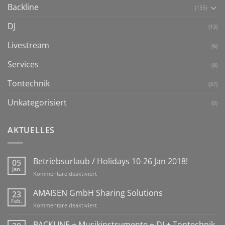
Backline
(155)
DJ
(13)
Livestream
(6)
Services
(8)
Tontechnik
(37)
Unkategorisiert
(0)
AKTUELLES
Betriebsurlaub / Holidays 10-26 Jan 2018!
05
Jan.
für
Kommentare deaktiviert
Betriebsurlaub
/
AMAISEN GmbH Sharing Solutions
23
Holidays
Feb.
für
Kommentare deaktiviert
10-
AMAISEN
26
GmbH
BACKLINE + Musikinstrumente + DJ + Tontechnik
Jan