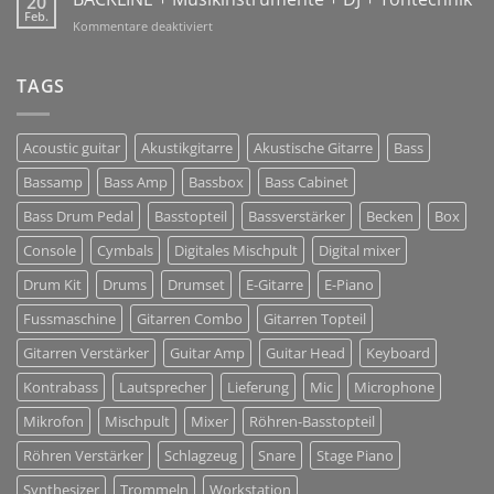
20
Sharing
Feb.
2018!
für
Kommentare deaktiviert
Solutions
BACKLINE
+
Musikinstrumente
TAGS
+
DJ
+
Acoustic guitar
Akustikgitarre
Akustische Gitarre
Bass
Tontechnik
Bassamp
Bass Amp
Bassbox
Bass Cabinet
Bass Drum Pedal
Basstopteil
Bassverstärker
Becken
Box
Console
Cymbals
Digitales Mischpult
Digital mixer
Drum Kit
Drums
Drumset
E-Gitarre
E-Piano
Fussmaschine
Gitarren Combo
Gitarren Topteil
Gitarren Verstärker
Guitar Amp
Guitar Head
Keyboard
Kontrabass
Lautsprecher
Lieferung
Mic
Microphone
Mikrofon
Mischpult
Mixer
Röhren-Basstopteil
Röhren Verstärker
Schlagzeug
Snare
Stage Piano
Synthesizer
Trommeln
Workstation