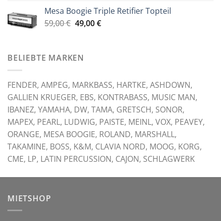
war:
ist:
Mesa Boogie Triple Retifier Topteil
59,00 €
49,00 €.
Ursprünglicher
Aktueller
59,00
€
49,00
€
Preis
Preis
war:
ist:
59,00 €
49,00 €.
BELIEBTE MARKEN
FENDER, AMPEG, MARKBASS, HARTKE, ASHDOWN,
GALLIEN KRUEGER, EBS, KONTRABASS, MUSIC MAN,
IBANEZ, YAMAHA, DW, TAMA, GRETSCH, SONOR,
MAPEX, PEARL, LUDWIG, PAISTE, MEINL, VOX, PEAVEY,
ORANGE, MESA BOOGIE, ROLAND, MARSHALL,
TAKAMINE, BOSS, K&M, CLAVIA NORD, MOOG, KORG,
CME, LP, LATIN PERCUSSION, CAJON, SCHLAGWERK
MIETSHOP