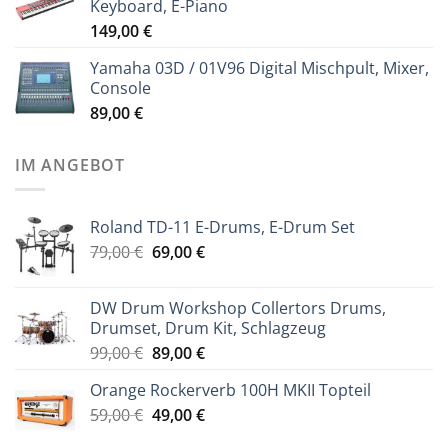
Keyboard, E-Piano
149,00
€
Yamaha 03D / 01V96 Digital Mischpult, Mixer,
Console
89,00
€
IM ANGEBOT
Roland TD-11 E-Drums, E-Drum Set
Ursprünglicher
Aktueller
79,00
€
69,00
€
Preis
Preis
war:
ist:
DW Drum Workshop Collertors Drums,
79,00 €
69,00 €.
Drumset, Drum Kit, Schlagzeug
Ursprünglicher
Aktueller
99,00
€
89,00
€
Preis
Preis
Orange Rockerverb 100H MKII Topteil
war:
ist:
Ursprünglicher
Aktueller
59,00
€
99,00 €
49,00
€
89,00 €.
Preis
Preis