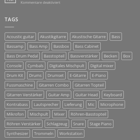
für
Kommentare deaktiviert
Solutions
BACKLINE
+
Musikinstrumente
TAGS
+
DJ
+
Acoustic guitar
Akustikgitarre
Akustische Gitarre
Bass
Tontechnik
Bassamp
Bass Amp
Bassbox
Bass Cabinet
Bass Drum Pedal
Basstopteil
Bassverstärker
Becken
Box
Console
Cymbals
Digitales Mischpult
Digital mixer
Drum Kit
Drums
Drumset
E-Gitarre
E-Piano
Fussmaschine
Gitarren Combo
Gitarren Topteil
Gitarren Verstärker
Guitar Amp
Guitar Head
Keyboard
Kontrabass
Lautsprecher
Lieferung
Mic
Microphone
Mikrofon
Mischpult
Mixer
Röhren-Basstopteil
Röhren Verstärker
Schlagzeug
Snare
Stage Piano
Synthesizer
Trommeln
Workstation