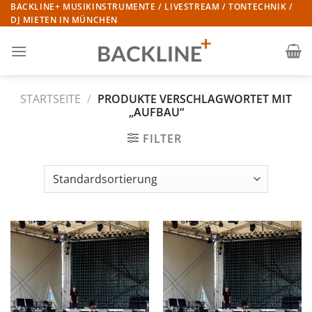
Zum
BACKLINE+ MUSIKINSTRUMENTE / LIVESTREAM / TONTECHNIK /
DJ MIETEN IN MÜNCHEN
Inhalt
springen
STARTSEITE
/
PRODUKTE VERSCHLAGWORTET MIT
„AUFBAU“
FILTER