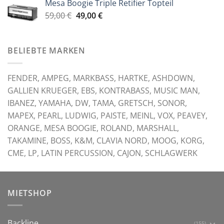
Mesa Boogie Triple Retifier Topteil
59,00 €
49,00 €.
Ursprünglicher
Aktueller
59,00
€
49,00
€
Preis
Preis
war:
ist:
59,00 €
49,00 €.
BELIEBTE MARKEN
FENDER, AMPEG, MARKBASS, HARTKE, ASHDOWN,
GALLIEN KRUEGER, EBS, KONTRABASS, MUSIC MAN,
IBANEZ, YAMAHA, DW, TAMA, GRETSCH, SONOR,
MAPEX, PEARL, LUDWIG, PAISTE, MEINL, VOX, PEAVEY,
ORANGE, MESA BOOGIE, ROLAND, MARSHALL,
TAKAMINE, BOSS, K&M, CLAVIA NORD, MOOG, KORG,
CME, LP, LATIN PERCUSSION, CAJON, SCHLAGWERK
MIETSHOP
Backline
(155)