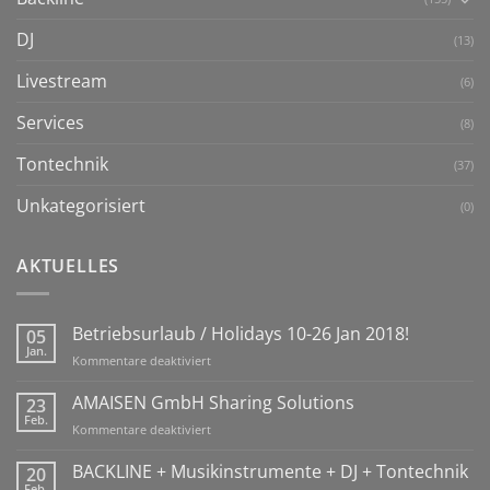
DJ
(13)
Livestream
(6)
Services
(8)
Tontechnik
(37)
Unkategorisiert
(0)
AKTUELLES
Betriebsurlaub / Holidays 10-26 Jan 2018!
05
Jan.
für
Kommentare deaktiviert
Betriebsurlaub
/
AMAISEN GmbH Sharing Solutions
23
Holidays
Feb.
für
Kommentare deaktiviert
10-
AMAISEN
26
GmbH
BACKLINE + Musikinstrumente + DJ + Tontechnik
20
Jan
Sharing
Feb.
2018!