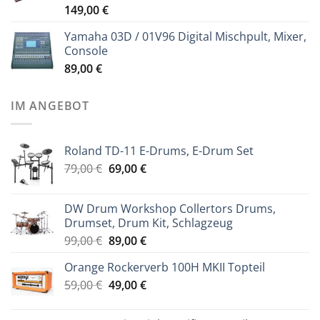
149,00
€
Yamaha 03D / 01V96 Digital Mischpult, Mixer,
Console
89,00
€
IM ANGEBOT
Roland TD-11 E-Drums, E-Drum Set
Ursprünglicher
Aktueller
79,00
€
69,00
€
Preis
Preis
war:
ist:
DW Drum Workshop Collertors Drums,
79,00 €
69,00 €.
Drumset, Drum Kit, Schlagzeug
Ursprünglicher
Aktueller
99,00
€
89,00
€
Preis
Preis
Orange Rockerverb 100H MKII Topteil
war:
ist:
Ursprünglicher
Aktueller
59,00
€
99,00 €
49,00
€
89,00 €.
Preis
Preis
war:
ist: