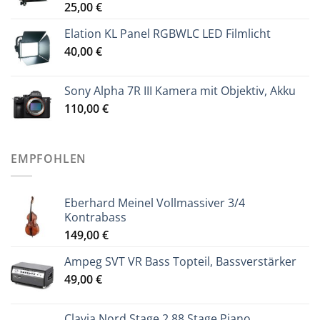
25,00
€
Elation KL Panel RGBWLC LED Filmlicht
40,00
€
Sony Alpha 7R III Kamera mit Objektiv, Akku
110,00
€
EMPFOHLEN
Eberhard Meinel Vollmassiver 3/4
Kontrabass
149,00
€
Ampeg SVT VR Bass Topteil, Bassverstärker
49,00
€
Clavia Nord Stage 2 88 Stage Piano,