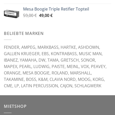
war:
ist:
Mesa Boogie Triple Retifier Topteil
59,00 €
49,00 €.
Ursprünglicher
Aktueller
59,00
€
49,00
€
Preis
Preis
war:
ist:
59,00 €
49,00 €.
BELIEBTE MARKEN
FENDER, AMPEG, MARKBASS, HARTKE, ASHDOWN,
GALLIEN KRUEGER, EBS, KONTRABASS, MUSIC MAN,
IBANEZ, YAMAHA, DW, TAMA, GRETSCH, SONOR,
MAPEX, PEARL, LUDWIG, PAISTE, MEINL, VOX, PEAVEY,
ORANGE, MESA BOOGIE, ROLAND, MARSHALL,
TAKAMINE, BOSS, K&M, CLAVIA NORD, MOOG, KORG,
CME, LP, LATIN PERCUSSION, CAJON, SCHLAGWERK
MIETSHOP