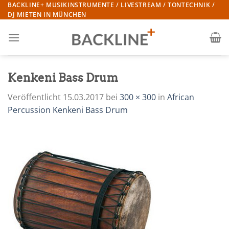
Zum
BACKLINE+ MUSIKINSTRUMENTE / LIVESTREAM / TONTECHNIK /
DJ MIETEN IN MÜNCHEN
Inhalt
springen
Kenkeni Bass Drum
Veröffentlicht
15.03.2017
bei
300 × 300
in
African
Percussion Kenkeni Bass Drum