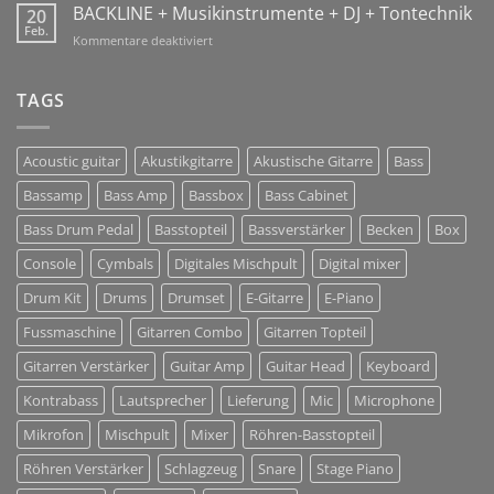
GmbH
BACKLINE + Musikinstrumente + DJ + Tontechnik
20
Jan
Sharing
Feb.
2018!
für
Kommentare deaktiviert
Solutions
BACKLINE
+
Musikinstrumente
TAGS
+
DJ
+
Acoustic guitar
Akustikgitarre
Akustische Gitarre
Bass
Tontechnik
Bassamp
Bass Amp
Bassbox
Bass Cabinet
Bass Drum Pedal
Basstopteil
Bassverstärker
Becken
Box
Console
Cymbals
Digitales Mischpult
Digital mixer
Drum Kit
Drums
Drumset
E-Gitarre
E-Piano
Fussmaschine
Gitarren Combo
Gitarren Topteil
Gitarren Verstärker
Guitar Amp
Guitar Head
Keyboard
Kontrabass
Lautsprecher
Lieferung
Mic
Microphone
Mikrofon
Mischpult
Mixer
Röhren-Basstopteil
Röhren Verstärker
Schlagzeug
Snare
Stage Piano