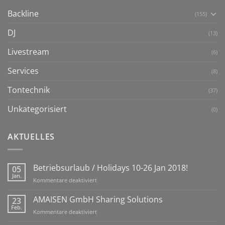
Backline
(155)
DJ
(13)
Livestream
(6)
Services
(8)
Tontechnik
(37)
Unkategorisiert
(0)
AKTUELLES
Betriebsurlaub / Holidays 10-26 Jan 2018!
05
Jan.
für
Kommentare deaktiviert
Betriebsurlaub
/
AMAISEN GmbH Sharing Solutions
23
Holidays
Feb.
für
Kommentare deaktiviert
10-
AMAISEN
26