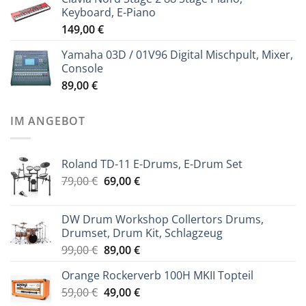
Keyboard, E-Piano
149,00
€
Yamaha 03D / 01V96 Digital Mischpult, Mixer,
Console
89,00
€
IM ANGEBOT
Roland TD-11 E-Drums, E-Drum Set
Ursprünglicher
Aktueller
79,00
€
69,00
€
Preis
Preis
war:
ist:
DW Drum Workshop Collertors Drums,
79,00 €
69,00 €.
Drumset, Drum Kit, Schlagzeug
Ursprünglicher
Aktueller
99,00
€
89,00
€
Preis
Preis
Orange Rockerverb 100H MKII Topteil
war:
ist:
Ursprünglicher
Aktueller
59,00
€
99,00 €
49,00
€
89,00 €.
Preis
Preis