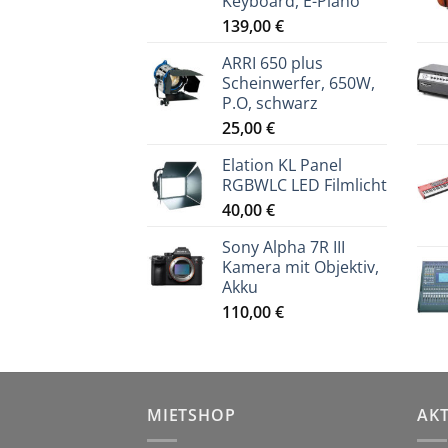
Keyboard, E-Piano
139,00
€
ARRI 650 plus
Scheinwerfer, 650W,
P.O, schwarz
25,00
€
Elation KL Panel
RGBWLC LED Filmlicht
40,00
€
Sony Alpha 7R III
Kamera mit Objektiv,
Akku
110,00
€
MIETSHOP
AK