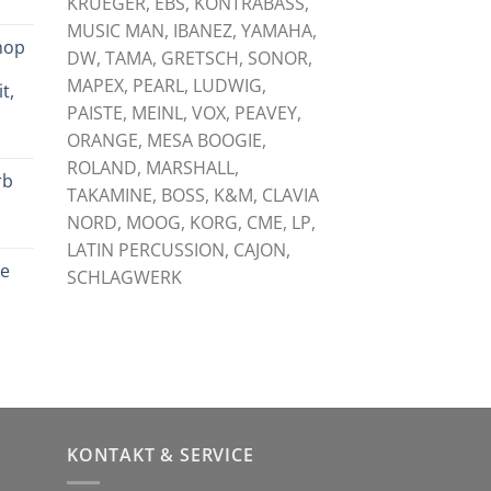
KRUEGER, EBS, KONTRABASS,
licher
tueller
eis
MUSIC MAN, IBANEZ, YAMAHA,
hop
:
DW, TAMA, GRETSCH, SONOR,
,
,00 €.
MAPEX, PEARL, LUDWIG,
t,
PAISTE, MEINL, VOX, PEAVEY,
licher
tueller
ORANGE, MESA BOOGIE,
eis
ROLAND, MARSHALL,
rb
:
TAKAMINE, BOSS, K&M, CLAVIA
,00 €.
NORD, MOOG, KORG, CME, LP,
licher
tueller
LATIN PERCUSSION, CAJON,
eis
le
:
SCHLAGWERK
,00 €.
licher
tueller
eis
:
,00 €.
KONTAKT & SERVICE