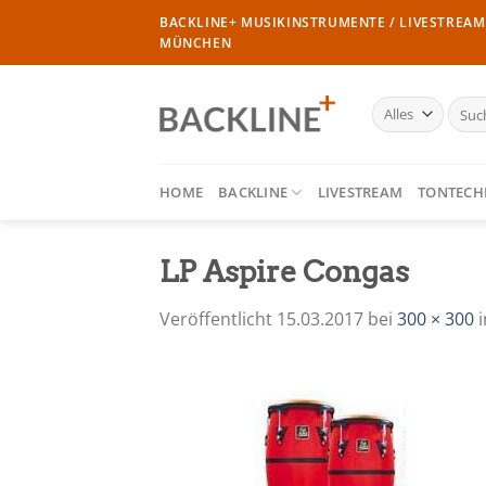
Zum
BACKLINE+ MUSIKINSTRUMENTE / LIVESTREAM 
Inhalt
MÜNCHEN
springen
Such
nach:
HOME
BACKLINE
LIVESTREAM
TONTECH
LP Aspire Congas
Veröffentlicht
15.03.2017
bei
300 × 300
i