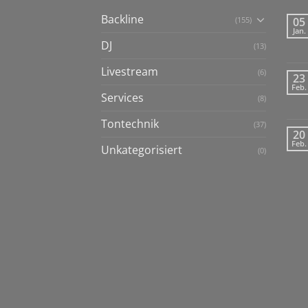
Backline
(155)
05
Jan.
DJ
(13)
Livestream
(6)
23
Feb.
Services
(8)
Tontechnik
(37)
20
Feb.
Unkategorisiert
(0)