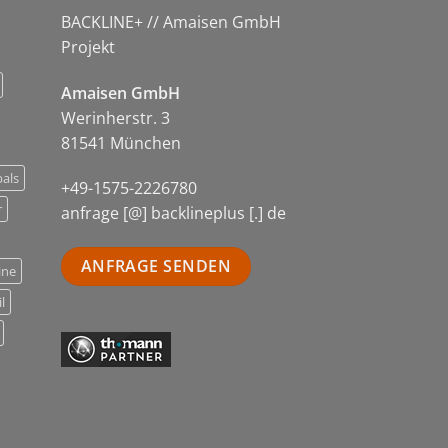
BACKLINE+ // Amaisen GmbH
Projekt
Amaisen GmbH
Werinherstr. 3
81541 München
als
+49-1575-2226780
r
anfrage [@] backlineplus [.] de
ANFRAGE SENDEN
ine
l