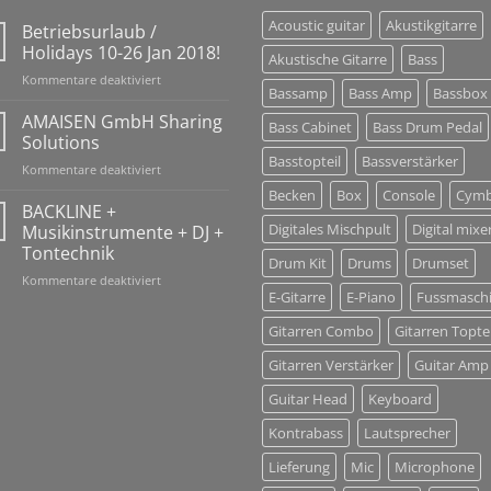
Acoustic guitar
Akustikgitarre
Betriebsurlaub /
Holidays 10-26 Jan 2018!
Akustische Gitarre
Bass
für
Kommentare deaktiviert
Bassamp
Bass Amp
Bassbox
Betriebsurlaub
/
AMAISEN GmbH Sharing
Bass Cabinet
Bass Drum Pedal
Holidays
Solutions
10-
Basstopteil
Bassverstärker
für
Kommentare deaktiviert
26
AMAISEN
Jan
Becken
Box
Console
Cymb
GmbH
BACKLINE +
2018!
Sharing
Digitales Mischpult
Digital mixe
Musikinstrumente + DJ +
Solutions
Tontechnik
Drum Kit
Drums
Drumset
für
Kommentare deaktiviert
E-Gitarre
E-Piano
Fussmasch
BACKLINE
+
Gitarren Combo
Gitarren Toptei
Musikinstrumente
+
Gitarren Verstärker
Guitar Amp
DJ
+
Guitar Head
Keyboard
Tontechnik
Kontrabass
Lautsprecher
Lieferung
Mic
Microphone