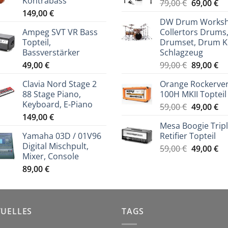
Kontrabass
Ursprüng
Ak
79,00
€
69,00
€
149,00
€
Preis
Pr
DW Drum Works
war:
ist
Ampeg SVT VR Bass
Collertors Drums
79,00 €
69
Topteil,
Drumset, Drum Ki
Bassverstärker
Schlagzeug
Ursprüng
Ak
49,00
€
99,00
€
89,00
€
Preis
Pr
Clavia Nord Stage 2
Orange Rockerve
war:
ist
88 Stage Piano,
100H MKII Topteil
99,00 €
89
Keyboard, E-Piano
Ursprüng
Ak
59,00
€
49,00
€
149,00
€
Preis
Pr
Mesa Boogie Trip
war:
ist
Yamaha 03D / 01V96
Retifier Topteil
59,00 €
49
Digital Mischpult,
Ursprüng
Ak
59,00
€
49,00
€
Mixer, Console
Preis
Pr
89,00
€
war:
ist
59,00 €
49
TUELLES
TAGS