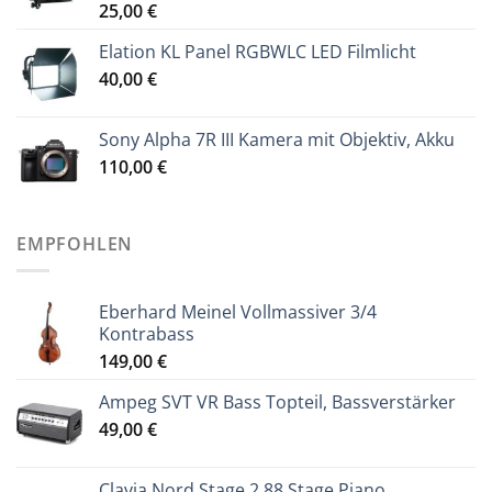
25,00
€
Elation KL Panel RGBWLC LED Filmlicht
40,00
€
Sony Alpha 7R III Kamera mit Objektiv, Akku
110,00
€
EMPFOHLEN
Eberhard Meinel Vollmassiver 3/4
Kontrabass
149,00
€
Ampeg SVT VR Bass Topteil, Bassverstärker
49,00
€
Clavia Nord Stage 2 88 Stage Piano,