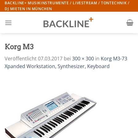
Zum
BACKLINE+ MUSIKINSTRUMENTE / LIVESTREAM / TONTECHNIK /
DJ MIETEN IN MÜNCHEN
Inhalt
springen
Korg M3
Veröffentlicht
07.03.2017
bei
300 × 300
in
Korg M3-73
Xpanded Workstation, Synthesizer, Keyboard