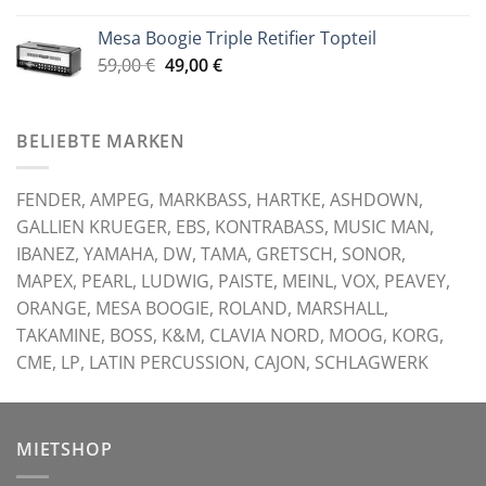
war:
ist:
Mesa Boogie Triple Retifier Topteil
59,00 €
49,00 €.
Ursprünglicher
Aktueller
59,00
€
49,00
€
Preis
Preis
war:
ist:
59,00 €
49,00 €.
BELIEBTE MARKEN
FENDER, AMPEG, MARKBASS, HARTKE, ASHDOWN,
GALLIEN KRUEGER, EBS, KONTRABASS, MUSIC MAN,
IBANEZ, YAMAHA, DW, TAMA, GRETSCH, SONOR,
MAPEX, PEARL, LUDWIG, PAISTE, MEINL, VOX, PEAVEY,
ORANGE, MESA BOOGIE, ROLAND, MARSHALL,
TAKAMINE, BOSS, K&M, CLAVIA NORD, MOOG, KORG,
CME, LP, LATIN PERCUSSION, CAJON, SCHLAGWERK
MIETSHOP