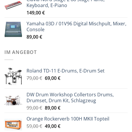
Keyboard, E-Piano
149,00
€
Yamaha 03D / 01V96 Digital Mischpult, Mixer,
Console
89,00
€
IM ANGEBOT
Roland TD-11 E-Drums, E-Drum Set
Ursprünglicher
Aktueller
79,00
€
69,00
€
Preis
Preis
war:
ist:
DW Drum Workshop Collertors Drums,
79,00 €
69,00 €.
Drumset, Drum Kit, Schlagzeug
Ursprünglicher
Aktueller
99,00
€
89,00
€
Preis
Preis
Orange Rockerverb 100H MKII Topteil
war:
ist:
Ursprünglicher
Aktueller
59,00
€
99,00 €
49,00
€
89,00 €.
Preis
Preis