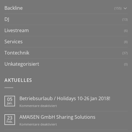
Backline
(155)
DJ
(13)
Livestream
(6)
Services
(8)
Tontechnik
(37)
Unkategorisiert
(0)
AKTUELLES
Betriebsurlaub / Holidays 10-26 Jan 2018!
05
Jan.
für
Kommentare deaktiviert
Betriebsurlaub
/
AMAISEN GmbH Sharing Solutions
23
Holidays
Feb.
für
Kommentare deaktiviert
10-
AMAISEN
26