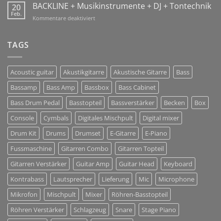
GmbH
BACKLINE + Musikinstrumente + DJ + Tontechnik
20
Jan
Sharing
Feb.
2018!
für
Kommentare deaktiviert
Solutions
BACKLINE
+
Musikinstrumente
TAGS
+
DJ
+
Acoustic guitar
Akustikgitarre
Akustische Gitarre
Bass
Tontechnik
Bassamp
Bass Amp
Bassbox
Bass Cabinet
Bass Drum Pedal
Basstopteil
Bassverstärker
Becken
Box
Console
Cymbals
Digitales Mischpult
Digital mixer
Drum Kit
Drums
Drumset
E-Gitarre
E-Piano
Fussmaschine
Gitarren Combo
Gitarren Topteil
Gitarren Verstärker
Guitar Amp
Guitar Head
Keyboard
Kontrabass
Lautsprecher
Lieferung
Mic
Microphone
Mikrofon
Mischpult
Mixer
Röhren-Basstopteil
Röhren Verstärker
Schlagzeug
Snare
Stage Piano