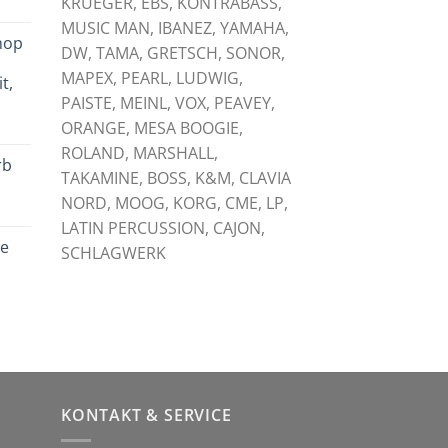
KRUEGER, EBS, KONTRABASS,
licher
tueller
eis
MUSIC MAN, IBANEZ, YAMAHA,
hop
:
DW, TAMA, GRETSCH, SONOR,
,
,00 €.
MAPEX, PEARL, LUDWIG,
t,
PAISTE, MEINL, VOX, PEAVEY,
licher
tueller
ORANGE, MESA BOOGIE,
eis
ROLAND, MARSHALL,
rb
:
TAKAMINE, BOSS, K&M, CLAVIA
,00 €.
NORD, MOOG, KORG, CME, LP,
licher
tueller
LATIN PERCUSSION, CAJON,
eis
le
:
SCHLAGWERK
,00 €.
licher
tueller
eis
:
,00 €.
KONTAKT & SERVICE