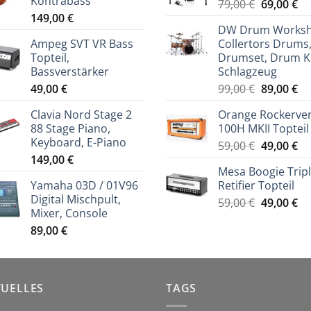
Kontrabass
Ursprüng
Ak
79,00
€
69,00
€
149,00
€
Preis
Pr
DW Drum Works
war:
ist
Ampeg SVT VR Bass
Collertors Drums
79,00 €
69
Topteil,
Drumset, Drum Ki
Bassverstärker
Schlagzeug
Ursprüng
Ak
49,00
€
99,00
€
89,00
€
Preis
Pr
Clavia Nord Stage 2
Orange Rockerve
war:
ist
88 Stage Piano,
100H MKII Topteil
99,00 €
89
Keyboard, E-Piano
Ursprüng
Ak
59,00
€
49,00
€
149,00
€
Preis
Pr
Mesa Boogie Trip
war:
ist
Yamaha 03D / 01V96
Retifier Topteil
59,00 €
49
Digital Mischpult,
Ursprüng
Ak
59,00
€
49,00
€
Mixer, Console
Preis
Pr
89,00
€
war:
ist
59,00 €
49
TUELLES
TAGS