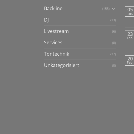
Backline
(155)
05
Jan.
DJ
(13)
Livestream
(6)
23
Feb.
Services
(8)
Tontechnik
(37)
20
Feb.
Unkategorisiert
(0)