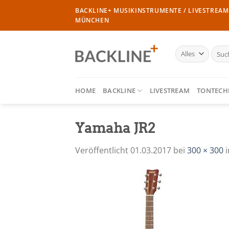
Zum
BACKLINE+ MUSIKINSTRUMENTE / LIVESTREAM 
Inhalt
MÜNCHEN
springen
Such
nach:
HOME
BACKLINE
LIVESTREAM
TONTECH
Yamaha JR2
Veröffentlicht
01.03.2017
bei
300 × 300
i