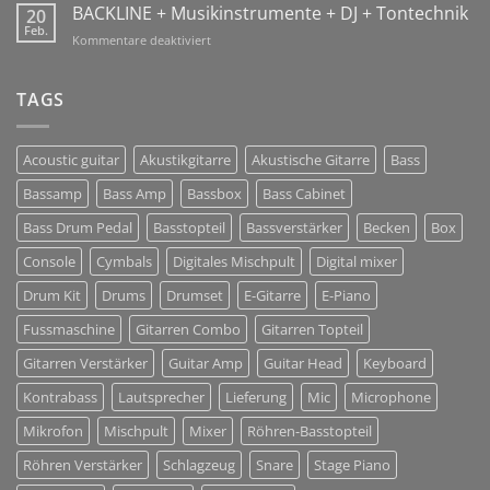
GmbH
BACKLINE + Musikinstrumente + DJ + Tontechnik
20
Jan
Sharing
Feb.
2018!
für
Kommentare deaktiviert
Solutions
BACKLINE
+
Musikinstrumente
TAGS
+
DJ
+
Acoustic guitar
Akustikgitarre
Akustische Gitarre
Bass
Tontechnik
Bassamp
Bass Amp
Bassbox
Bass Cabinet
Bass Drum Pedal
Basstopteil
Bassverstärker
Becken
Box
Console
Cymbals
Digitales Mischpult
Digital mixer
Drum Kit
Drums
Drumset
E-Gitarre
E-Piano
Fussmaschine
Gitarren Combo
Gitarren Topteil
Gitarren Verstärker
Guitar Amp
Guitar Head
Keyboard
Kontrabass
Lautsprecher
Lieferung
Mic
Microphone
Mikrofon
Mischpult
Mixer
Röhren-Basstopteil
Röhren Verstärker
Schlagzeug
Snare
Stage Piano