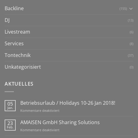
Backline
(155)
DJ
(13)
Livestream
(6)
Services
(8)
Tontechnik
(37)
Unkategorisiert
(0)
AKTUELLES
Betriebsurlaub / Holidays 10-26 Jan 2018!
05
Jan.
für
Kommentare deaktiviert
Betriebsurlaub
/
AMAISEN GmbH Sharing Solutions
23
Holidays
Feb.
für
Kommentare deaktiviert
10-
AMAISEN
26