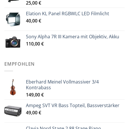
25,00
€
Elation KL Panel RGBWLC LED Filmlicht
40,00
€
Sony Alpha 7R III Kamera mit Objektiv, Akku
110,00
€
EMPFOHLEN
Eberhard Meinel Vollmassiver 3/4
Kontrabass
149,00
€
Ampeg SVT VR Bass Topteil, Bassverstärker
49,00
€
Clavia Nord Stage 2 88 Stage Piano,