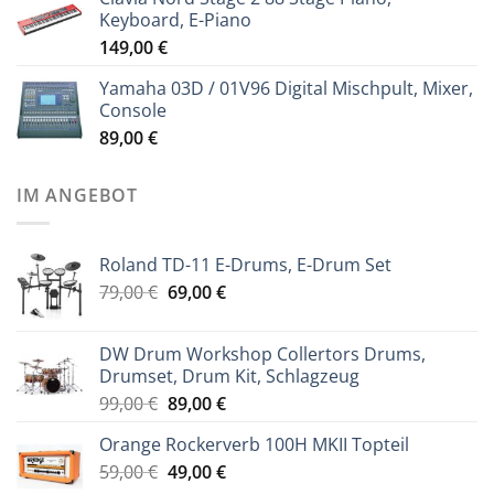
Keyboard, E-Piano
149,00
€
Yamaha 03D / 01V96 Digital Mischpult, Mixer,
Console
89,00
€
IM ANGEBOT
Roland TD-11 E-Drums, E-Drum Set
Ursprünglicher
Aktueller
79,00
€
69,00
€
Preis
Preis
war:
ist:
DW Drum Workshop Collertors Drums,
79,00 €
69,00 €.
Drumset, Drum Kit, Schlagzeug
Ursprünglicher
Aktueller
99,00
€
89,00
€
Preis
Preis
Orange Rockerverb 100H MKII Topteil
war:
ist:
Ursprünglicher
Aktueller
59,00
€
99,00 €
49,00
€
89,00 €.
Preis
Preis