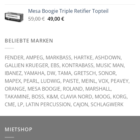
war:
ist:
Mesa Boogie Triple Retifier Topteil
59,00 €
49,00 €.
Ursprünglicher
Aktueller
59,00
€
49,00
€
Preis
Preis
war:
ist:
59,00 €
49,00 €.
BELIEBTE MARKEN
FENDER, AMPEG, MARKBASS, HARTKE, ASHDOWN,
GALLIEN KRUEGER, EBS, KONTRABASS, MUSIC MAN,
IBANEZ, YAMAHA, DW, TAMA, GRETSCH, SONOR,
MAPEX, PEARL, LUDWIG, PAISTE, MEINL, VOX, PEAVEY,
ORANGE, MESA BOOGIE, ROLAND, MARSHALL,
TAKAMINE, BOSS, K&M, CLAVIA NORD, MOOG, KORG,
CME, LP, LATIN PERCUSSION, CAJON, SCHLAGWERK
MIETSHOP