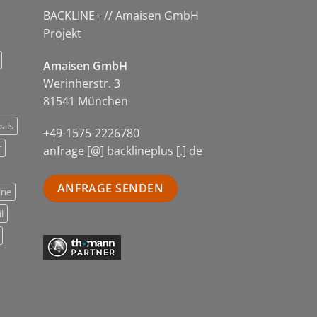
BACKLINE+ // Amaisen GmbH
Projekt
Amaisen GmbH
Werinherstr. 3
81541 München
als
+49-1575-2226780
r
anfrage [@] backlineplus [.] de
ANFRAGE SENDEN
ine
l