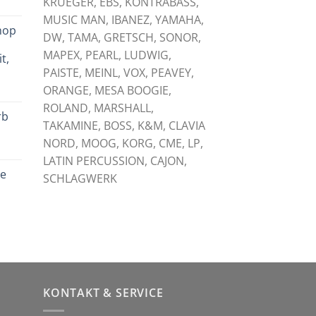
KRUEGER, EBS, KONTRABASS,
licher
tueller
eis
MUSIC MAN, IBANEZ, YAMAHA,
hop
:
DW, TAMA, GRETSCH, SONOR,
,
,00 €.
MAPEX, PEARL, LUDWIG,
t,
PAISTE, MEINL, VOX, PEAVEY,
licher
tueller
ORANGE, MESA BOOGIE,
eis
ROLAND, MARSHALL,
rb
:
TAKAMINE, BOSS, K&M, CLAVIA
,00 €.
NORD, MOOG, KORG, CME, LP,
licher
tueller
LATIN PERCUSSION, CAJON,
eis
le
:
SCHLAGWERK
,00 €.
licher
tueller
eis
:
,00 €.
KONTAKT & SERVICE