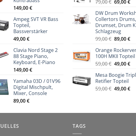
Kontrabass
Ursprüng
Ak
79,00
€
69,00
€
149,00
€
Preis
Pr
DW Drum Works
war:
ist
Ampeg SVT VR Bass
Collertors Drums
79,00 €
69
Topteil,
Drumset, Drum Ki
Bassverstärker
Schlagzeug
Ursprüng
Ak
49,00
€
99,00
€
89,00
€
Preis
Pr
Clavia Nord Stage 2
Orange Rockerve
war:
ist
88 Stage Piano,
100H MKII Topteil
99,00 €
89
Keyboard, E-Piano
Ursprüng
Ak
59,00
€
49,00
€
149,00
€
Preis
Pr
Mesa Boogie Trip
war:
ist
Yamaha 03D / 01V96
Retifier Topteil
59,00 €
49
Digital Mischpult,
Ursprüng
Ak
59,00
€
49,00
€
Mixer, Console
Preis
Pr
89,00
€
war:
ist
59,00 €
49
TUELLES
TAGS