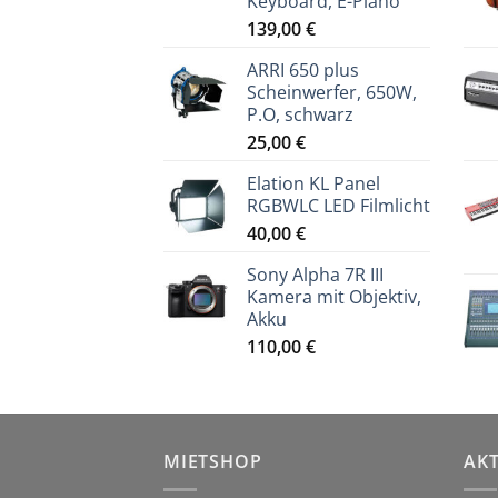
Keyboard, E-Piano
139,00
€
ARRI 650 plus
Scheinwerfer, 650W,
P.O, schwarz
25,00
€
Elation KL Panel
RGBWLC LED Filmlicht
40,00
€
Sony Alpha 7R III
Kamera mit Objektiv,
Akku
110,00
€
MIETSHOP
AK