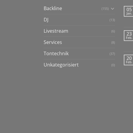
Backline
(155)
05
Jan.
DJ
(13)
Livestream
(6)
23
Feb.
Services
(8)
Tontechnik
(37)
20
Feb.
Unkategorisiert
(0)