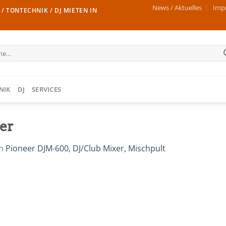
News / Aktuelles
Imp
/ TONTECHNIK / DJ MIETEN IN
e
NIK
DJ
SERVICES
er
n
Pioneer DJM-600, DJ/Club Mixer, Mischpult