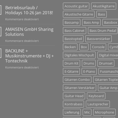
Acoustic guitar
Akustikgitarre
Betriebsurlaub /
Holidays 10-26 Jan 2018!
Akustische Gitarre
Bass
für
Kommentare deaktiviert
Bassamp
Bass Amp
Bassbox
Betriebsurlaub
/
AMAISEN GmbH Sharing
Bass Cabinet
Bass Drum Pedal
Holidays
Solutions
10-
Basstopteil
Bassverstärker
für
Kommentare deaktiviert
26
AMAISEN
Jan
Becken
Box
Console
Cymb
GmbH
BACKLINE +
2018!
Sharing
Digitales Mischpult
Digital mixe
Musikinstrumente + DJ +
Solutions
Tontechnik
Drum Kit
Drums
Drumset
für
Kommentare deaktiviert
E-Gitarre
E-Piano
Fussmasch
BACKLINE
+
Gitarren Combo
Gitarren Toptei
Musikinstrumente
+
Gitarren Verstärker
Guitar Amp
DJ
+
Guitar Head
Keyboard
Tontechnik
Kontrabass
Lautsprecher
Lieferung
Mic
Microphone