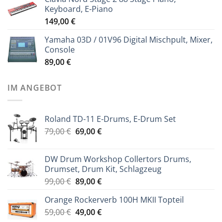
Keyboard, E-Piano
149,00
€
Yamaha 03D / 01V96 Digital Mischpult, Mixer,
Console
89,00
€
IM ANGEBOT
Roland TD-11 E-Drums, E-Drum Set
Ursprünglicher
Aktueller
79,00
€
69,00
€
Preis
Preis
war:
ist:
DW Drum Workshop Collertors Drums,
79,00 €
69,00 €.
Drumset, Drum Kit, Schlagzeug
Ursprünglicher
Aktueller
99,00
€
89,00
€
Preis
Preis
Orange Rockerverb 100H MKII Topteil
war:
ist:
Ursprünglicher
Aktueller
59,00
€
99,00 €
49,00
€
89,00 €.
Preis
Preis