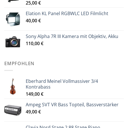
25,00
€
Elation KL Panel RGBWLC LED Filmlicht
40,00
€
Sony Alpha 7R III Kamera mit Objektiv, Akku
110,00
€
EMPFOHLEN
Eberhard Meinel Vollmassiver 3/4
Kontrabass
149,00
€
Ampeg SVT VR Bass Topteil, Bassverstärker
49,00
€
Clavia Nord Stage 2 88 Stage Piano,