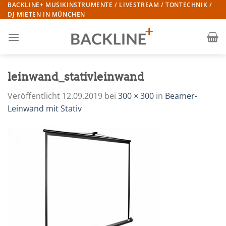
Zum
BACKLINE+ MUSIKINSTRUMENTE / LIVESTREAM / TONTECHNIK /
DJ MIETEN IN MÜNCHEN
Inhalt
springen
leinwand_stativleinwand
Veröffentlicht
12.09.2019
bei
300 × 300
in
Beamer-
Leinwand mit Stativ