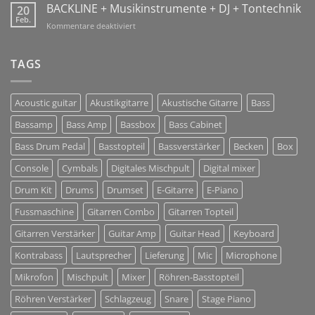
GmbH
BACKLINE + Musikinstrumente + DJ + Tontechnik
20
Jan
Sharing
Feb.
2018!
für
Kommentare deaktiviert
Solutions
BACKLINE
+
Musikinstrumente
TAGS
+
DJ
+
Acoustic guitar
Akustikgitarre
Akustische Gitarre
Bass
Tontechnik
Bassamp
Bass Amp
Bassbox
Bass Cabinet
Bass Drum Pedal
Basstopteil
Bassverstärker
Becken
Box
Console
Cymbals
Digitales Mischpult
Digital mixer
Drum Kit
Drums
Drumset
E-Gitarre
E-Piano
Fussmaschine
Gitarren Combo
Gitarren Topteil
Gitarren Verstärker
Guitar Amp
Guitar Head
Keyboard
Kontrabass
Lautsprecher
Lieferung
Mic
Microphone
Mikrofon
Mischpult
Mixer
Röhren-Basstopteil
Röhren Verstärker
Schlagzeug
Snare
Stage Piano