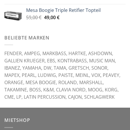
war:
ist:
Mesa Boogie Triple Retifier Topteil
59,00 €
49,00 €.
Ursprünglicher
Aktueller
59,00
€
49,00
€
Preis
Preis
war:
ist:
59,00 €
49,00 €.
BELIEBTE MARKEN
FENDER, AMPEG, MARKBASS, HARTKE, ASHDOWN,
GALLIEN KRUEGER, EBS, KONTRABASS, MUSIC MAN,
IBANEZ, YAMAHA, DW, TAMA, GRETSCH, SONOR,
MAPEX, PEARL, LUDWIG, PAISTE, MEINL, VOX, PEAVEY,
ORANGE, MESA BOOGIE, ROLAND, MARSHALL,
TAKAMINE, BOSS, K&M, CLAVIA NORD, MOOG, KORG,
CME, LP, LATIN PERCUSSION, CAJON, SCHLAGWERK
MIETSHOP